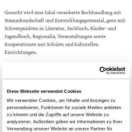
Gesucht wird eine lokal verankerte Buchhandlung mit
Stammkundschaft und Entwicklungspotenzial, gern mit
Schwerpunkten in Literatur, Sachbuch, Kinder- und
Jugendbuch, Regionalia, Veranstaltungen sowie
Kooperationen mit Schulen und kulturellen
Einrichtungen.
Eine geordnete Übergabe, Hospitation oder gemeinsame
Einarbeitungsphase ist ausdrücklich erwünscht. Der
Übernahmezeitpunkt ist flexibel, grundsätzlich ab
2027/2028 möglich, eventuell auch früher.
Diese Webseite verwendet Cookies
Wir verwenden Cookies, um Inhalte und Anzeigen zu
Vertrauliche Hinweise und Gespräche sind willkommen.
personalisieren, Funktionen für soziale Medien anbieten
Diskretion wird selbstverständlich zugesichert.
zu können und die Zugriffe auf unsere Website zu
analysieren. Außerdem geben wir Informationen zu Ihrer
Für die Kontaktherstellung wenden Sie sich bitte unter
Verwendung unserer Website an unsere Partner für