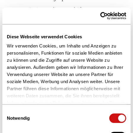
Gut gängiges Online-Geschäft
bestens vernetzt
Übergabe: jederzeit
Diese Webseite verwendet Cookies
Wir verwenden Cookies, um Inhalte und Anzeigen zu
Ansprechpartner:
personalisieren, Funktionen für soziale Medien anbieten
zu können und die Zugriffe auf unsere Website zu
Joachim Merzbach
analysieren. Außerdem geben wir Informationen zu Ihrer
Merzbach CONSULTING
Verwendung unserer Website an unsere Partner für
Festnetz: 05123-407177
soziale Medien, Werbung und Analysen weiter. Unsere
Fax: 05123-407178
Partner führen diese Informationen möglicherweise mit
Mobil: 0151-63467974
weiteren Daten zusammen, die Sie ihnen bereitgestellt
Email:
jmc.merzbach
@t-online.de
haben oder die sie im Rahmen Ihrer Nutzung der Dienste
Web:
www.merzbach-consulting.de
gesammelt haben.
Einwilligungsauswahl
Weitere Informationen finden Sie in unserer
Notwendig
Datenschutzerklärung
und im
Impressum
.
Zur Übersicht