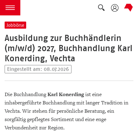
Suche auskla
zum Inhalt springen
Menü öffnen
Jobbörse
Ausbildung zur Buchhändlerin
(m/w/d) 2027, Buchhandlung Karl
Konerding, Vechta
Eingestellt am: 08.07.2026
Die Buchhandlung
Karl Konerding
ist eine
inhabergeführte Buchhandlung mit langer Tradition in
Vechta. Wir stehen für persönliche Beratung, ein
sorgfältig gepflegtes Sortiment und eine enge
Verbundenheit zur Region.