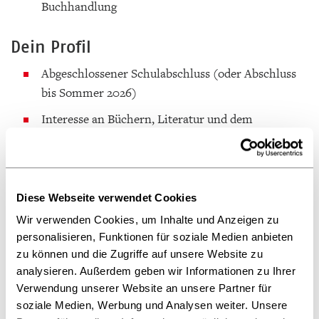
Buchhandlung
Dein Profil
Abgeschlossener Schulabschluss (oder Abschluss
bis Sommer 2026)
Interesse an Büchern, Literatur und dem
Buchhandel
Freude am Umgang mit Menschen
Freundliches Auftreten und Serviceorientierung
Diese Webseite verwendet Cookies
Zuverlässigkeit, Sorgfalt und Lernbereitschaft
Wir verwenden Cookies, um Inhalte und Anzeigen zu
personalisieren, Funktionen für soziale Medien anbieten
Teamfähigkeit und Engagement
zu können und die Zugriffe auf unsere Website zu
analysieren. Außerdem geben wir Informationen zu Ihrer
Wir bieten
Verwendung unserer Website an unsere Partner für
soziale Medien, Werbung und Analysen weiter. Unsere
Eine fundierte, abwechslungsreiche 3-jährige