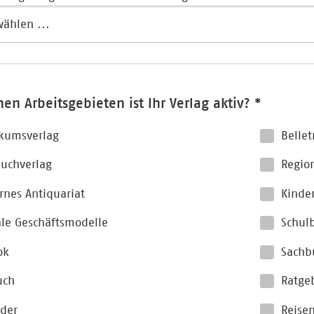
en Arbeitsgebieten ist Ihr Verlag aktiv? *
kumsverlag
Bellet
uchverlag
Region
nes Antiquariat
Kinde
ale Geschäftsmodelle
Schul
ok
Sachb
uch
Ratge
der
Reise