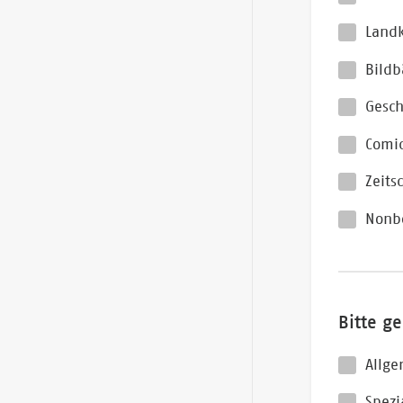
Landk
Bild
Gesc
Comi
Zeits
Nonb
Bitte g
Allge
Spezi