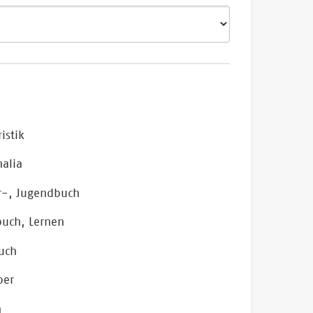
ristik
alia
r-, Jugendbuch
buch, Lernen
uch
ber
n