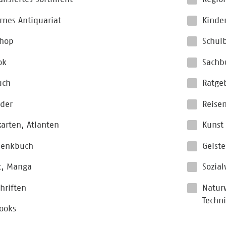
nes Antiquariat
Kinde
hop
Schul
ok
Sachb
uch
Ratge
der
Reise
arten, Atlanten
Kunst
henkbuch
Geist
c, Manga
Sozial
chriften
Naturw
Techn
ooks