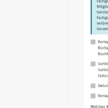
Fachgruppe
Mitglied kann –
herstellenden Buchhandels tätiges Mitglied
Fachgru
verbreit
Verla
Buchg
Buch
Sorti
Sorti
Zeits
Zwisc
Verla
Welcher 