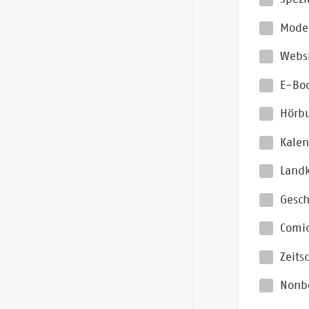
Moder
Webs
E-Bo
Hörb
Kalen
Landk
Gesc
Comi
Zeits
Nonb