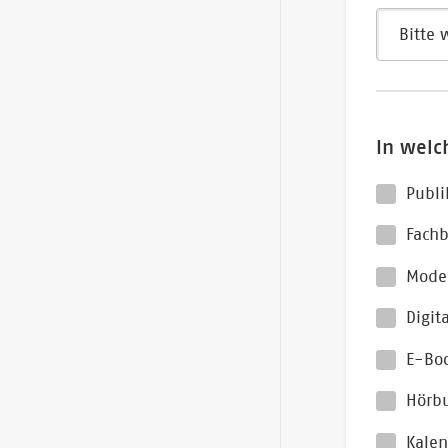
In welch
Publi
Fachb
Moder
Digit
E-Bo
Hörb
Kalen