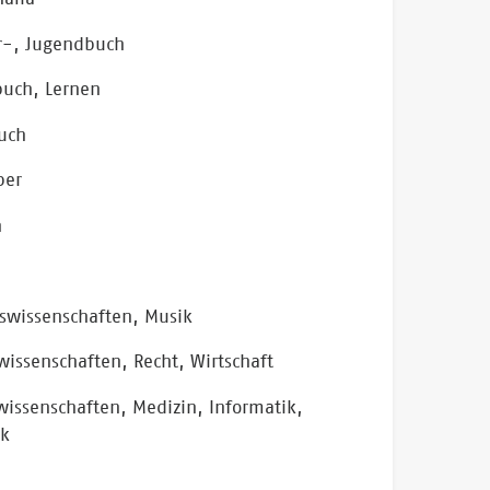
r-, Jugendbuch
buch, Lernen
uch
ber
n
eswissenschaften, Musik
wissenschaften, Recht, Wirtschaft
issenschaften, Medizin, Informatik,
ik