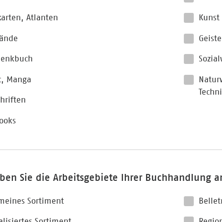
arten, Atlanten
Kunst
bände
Geist
henkbuch
Sozial
c, Manga
Naturw
Techn
chriften
ooks
eben Sie die Arbeitsgebiete Ihrer Buchhandlung a
meines Sortiment
Bellet
alisiertes Sortiment
Region