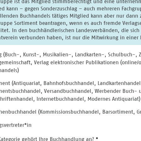
 ist das Mitglied stimmberechtigt und eine unternehmensangehörige Person wählbar. Ein
 gegen Sonderzuschlag – auch mehreren Fachgruppen angehören. Ein auf dem Gebiet des
 kann aber nur dann zugleich seine Mitgliedschaft in der
ppe Sortiment beantragen, wenn es auch fremde Verlagserzeugnisse an 
et. In den buchhändlerischen Landesverbänden, die sich mit dem Börsenverein zu einem
Gesamtverein verbunden haben, ist nur di
g (Buch-, Kunst-, Musikalien-, Landkarten-, Schulbuch-, Z
emeinschaft, Verlag elektronischer Publikationen (online/o
handels)
ment (Antiquariat, Bahnhofsbuchhandel, Landkartenhandel
mentsbuchhandel, Versandbuchhandel, Werbender Buch- un
chriftenhandel, Internetbuchhandel, Modernes Antiquariat)
henbuchhandel (Kommissionsbuchhandel, Barsortiment, Gr
gsvertreter*in
Kategorie gehört Ihre Buchhandlung an?