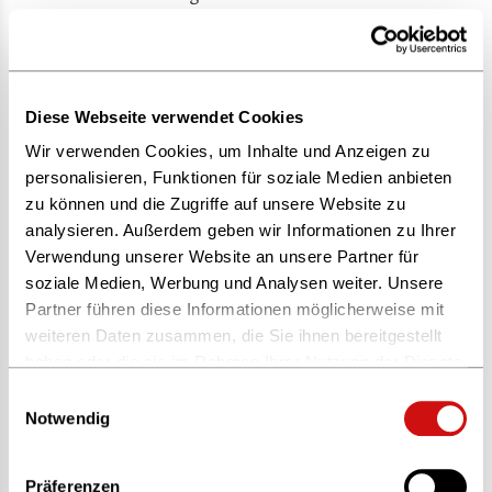
analysieren. Außerdem geben wir Informationen zu
Ihrer Verwendung unserer Website an unsere Partner für
soziale Medien, Werbung und Analysen weiter. Unsere
Partner führen diese Informationen möglicherweise mit
Diese Webseite verwendet Cookies
weiteren Daten zusammen, die Sie ihnen bereitgestellt
Wir verwenden Cookies, um Inhalte und Anzeigen zu
haben oder die sie im Rahmen Ihrer Nutzung der
personalisieren, Funktionen für soziale Medien anbieten
Dienste gesammelt haben.
zu können und die Zugriffe auf unsere Website zu
analysieren. Außerdem geben wir Informationen zu Ihrer
Weitere Informationen finden Sie in unserer
Verwendung unserer Website an unsere Partner für
soziale Medien, Werbung und Analysen weiter. Unsere
Datenschutzerklärung
und im
Impressum
.
Partner führen diese Informationen möglicherweise mit
weiteren Daten zusammen, die Sie ihnen bereitgestellt
Cookies sind kleine Textdateien, die von Webseiten
haben oder die sie im Rahmen Ihrer Nutzung der Dienste
verwendet werden, um die Benutzererfahrung effizienter
gesammelt haben.
Einwilligungsauswahl
zu gestalten.
Weitere Informationen finden Sie in unserer
Notwendig
Datenschutzerklärung
und im
Impressum
.
Laut Gesetz können wir Cookies auf Ihrem Gerät
Präferenzen