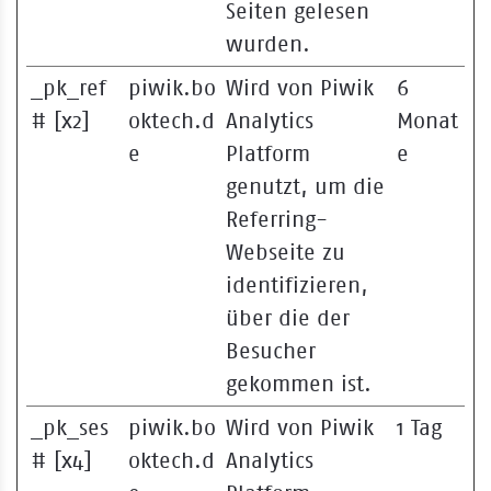
Seiten gelesen
wurden.
_pk_ref
piwik.bo
Wird von Piwik
6
# [x2]
oktech.d
Analytics
Monat
e
Platform
e
genutzt, um die
Referring-
Webseite zu
identifizieren,
über die der
Besucher
gekommen ist.
_pk_ses
piwik.bo
Wird von Piwik
1 Tag
# [x4]
oktech.d
Analytics