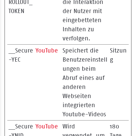
ROLLOUT_
die Interaktion
TOKEN
der Nutzer mit
eingebetteten
Inhalten zu
verfolgen.
__Secure
YouTube
Speichert die
Sitzun
-YEC
Benutzereinstell
g
ungen beim
Abruf eines auf
anderen
Webseiten
integrierten
Youtube-Videos
__Secure
YouTube
Wird
180
-YNID
verwendet, um
Tage