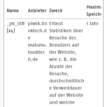
Maximal
Name
Anbieter
Zweck
Speicher
_pk_id#
piwik.bo
Erfasst
1 Jahr
[x4]
oktech.d
Statistiken über
e
Besuche des
matomo.
Benutzers auf
booktec
der Website,
h.de
wie z. B. die
Anzahl der
Besuche,
durchschnittlich
e Verweildauer
auf der Website
und welche