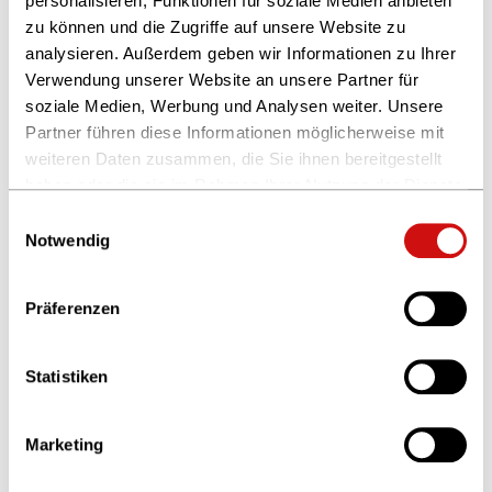
personalisieren, Funktionen für soziale Medien anbieten
digitaler Content, Social Media, Marktpositionierung
zu können und die Zugriffe auf unsere Website zu
und -entwicklung. Seit 2019 ist sie gemeinsam mit
analysieren. Außerdem geben wir Informationen zu Ihrer
Bettina Tschach Geschäftsleiterin der
WunschJob
Verwendung unserer Website an unsere Partner für
Akademie
.
soziale Medien, Werbung und Analysen weiter. Unsere
Partner führen diese Informationen möglicherweise mit
weiteren Daten zusammen, die Sie ihnen bereitgestellt
Anmeldung
haben oder die sie im Rahmen Ihrer Nutzung der Dienste
gesammelt haben.
Einwilligungsauswahl
Die Teilnahmegebühr umfasst 2,5
Weitere Informationen finden Sie in unserer
Notwendig
Datenschutzerklärung
und im
Impressum
.
Tage Workshop mit individueller
Präferenzen
Bearbeitung eines Textes mit
Gegenprüfung und Einzelfeedback,
Statistiken
Teilnahmebescheinigung sowie
Info-Material/Seminarunterlagen.
Marketing
Bitte wählen Sie Ihr Ticket (zzgl. gesetzl. MwSt.)
*