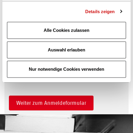
Mitglieder-Ticket 990,00€
Details zeigen
Nichtmitglieder-Ticket 1.190,00€
Mitglieder-Azubi/Volo/Studi-Ticket
693,00€
Alle Cookies zulassen
Nichtmitglieder-Azubi/Volo/Studi-Ticket
833,00€
Auswahl erlauben
Mitglieder: MitarbeiterInnen/ Geschäftsführung von
Unternehmen, die Mitglied beim Börsenverein sind /
sowie Mitglieder von Kooperationspartnern (VDZ
Nur notwendige Cookies verwenden
Akademie / Junge Verlags- und Medienmenschen -
bitte im Notizfeld mit angeben)
Weiter zum Anmeldeformular