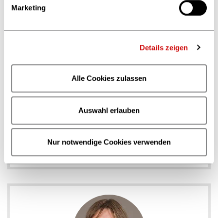
Marketing
Details zeigen
Alle Cookies zulassen
Gremien- & Interessenmanagement
Auswahl erlauben
Dr. Kyra Dreher
Geschäftsleitung Gremien- & Interessenmanagement /
Geschäftsführerin Fachausschüsse
Nur notwendige Cookies verwenden
Telefon +49 69 13 06 318
dreher
@boev.de