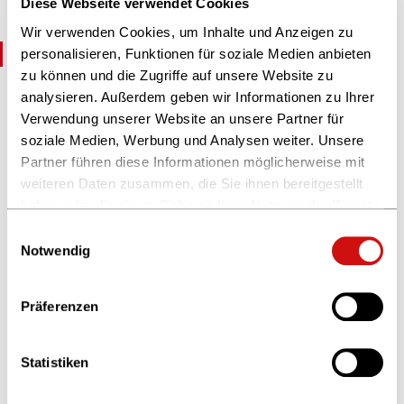
Diese Webseite verwendet Cookies
Postgesetz finden Sie
hier
.
Wir verwenden Cookies, um Inhalte und Anzeigen zu
Weitere Themen
personalisieren, Funktionen für soziale Medien anbieten
zu können und die Zugriffe auf unsere Website zu
analysieren. Außerdem geben wir Informationen zu Ihrer
E-Commerce
Verwendung unserer Website an unsere Partner für
Wie Sie sich durch Verwendung unserer
soziale Medien, Werbung und Analysen weiter. Unsere
Widerrufsbelehrung und Muster-AGB vor
Partner führen diese Informationen möglicherweise mit
Abmahnungen im Bereich des E-Commerce
weiteren Daten zusammen, die Sie ihnen bereitgestellt
schützen können
haben oder die sie im Rahmen Ihrer Nutzung der Dienste
gesammelt haben.
Einwilligungsauswahl
Weitere Informationen finden Sie in unserer
Notwendig
Datenschutzerklärung
und im
Impressum
.
Verpackungsgesetz
Alle Erstinverkehrbringer, die Verpackungsmaterial
Präferenzen
an Endkunden ausgeben, müssen sich bei der
Zentralen Stelle Verpackungsregister registrieren
und einen V
Statistiken