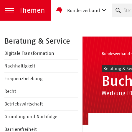
Themen
Such
Bundesverband
zum Inhalt springen
Menü öffnen
Beratung & Service
Digitale Transformation
Bundesverband
Nachhaltigkeit
Beratung & Ser
Buch
Frequenzbelebung
Recht
Werbung fü
Betriebswirtschaft
Gründung und Nachfolge
Barrierefreiheit