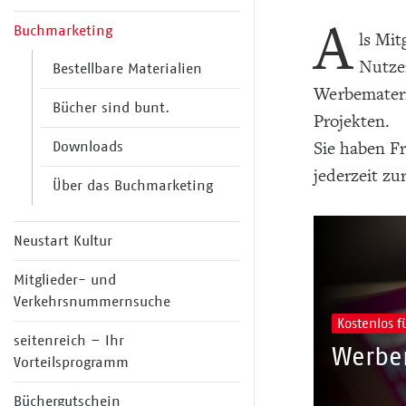
A
Buchmarketing
ls Mit
Nutzen
Bestellbare Materialien
Werbemateri
Bücher sind bunt.
Projekten.
Downloads
Sie haben F
jederzeit zu
Über das Buchmarketing
Neustart Kultur
Mitglieder- und
Verkehrsnummernsuche
Kostenlos f
seitenreich – Ihr
Werbe
Vorteilsprogramm
Büchergutschein