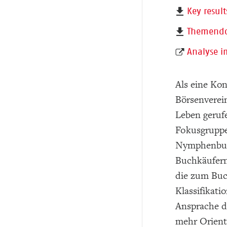
Key result
Themendo
Analyse i
Als eine Ko
Börsenverei
Leben gerufe
Fokusgruppe
Nymphenburg
Buchkäufern
die zum Buc
Klassifikati
Ansprache d
mehr Orient