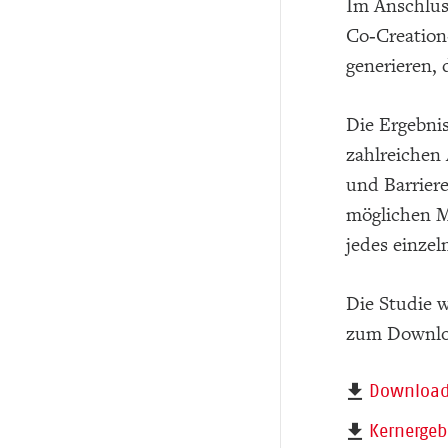
Im Anschlus
Co‑Creation
generieren,
Die Ergebni
zahlreichen 
und Barrier
möglichen M
jedes einze
Die Studie 
zum Downloa
Download 
Kernergeb