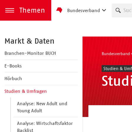
Themen
Such
Bundesverband
zum Inhalt springen
Menü öffnen
Markt & Daten
Branchen-Monitor BUCH
Bundesverband
E-Books
Studien & Umf
Stud
Hörbuch
Studien & Umfragen
Analyse: New Adult und
Young Adult
Analyse: Wirtschaftsfaktor
Backlist