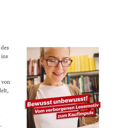
 des
 ins
 von
elt,
.