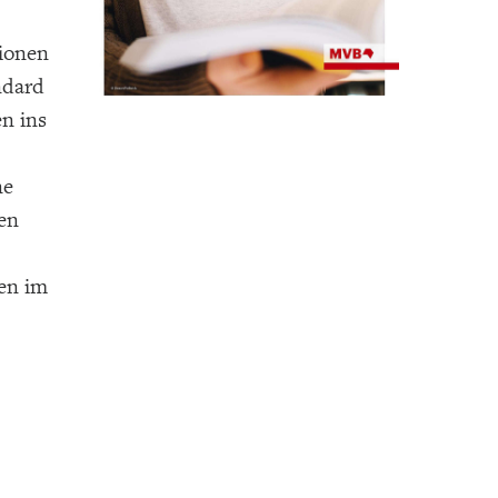
tionen
ndard
n ins
ne
en
en im