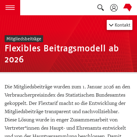
Suche auskla
zum Inhalt springen
Menü öffnen
Kontakt
Mitgliedsbeiträge
Flexibles Beitragsmodell ab
2026
Die Mitgliedsbeiträge wurden zum 1. Januar 2026 an den
Verbraucherpreisindex des Statistischen Bundesamtes
gekoppelt. Der Flextarif macht so die Entwicklung der
Mitgliedsbeiträge transparent und nachvollziehbar.
Diese Lösung wurde in enger Zusammenarbeit von
Vertreter*innen des Haupt- und Ehrenamts entwickelt
und von der Hauptversammlung beschlossen. Damit