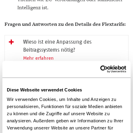
Intelligenz ist.
Fragen und Antworten zu den Details des Flextarifs:
Wieso ist eine Anpassung des
Beitragssystems nötig?
Mehr erfahren
Wie wird der Flextarif berrechnet?
Mehr erfahren
Diese Webseite verwendet Cookies
Zu welchem Stichtag wird der Faktor
Wir verwenden Cookies, um Inhalte und Anzeigen zu
für die Berechnung des jeweiligen
personalisieren, Funktionen für soziale Medien anbieten
Jahresbeitrags vorliegen?
zu können und die Zugriffe auf unsere Website zu
Mehr erfahren
analysieren. Außerdem geben wir Informationen zu Ihrer
Verwendung unserer Website an unsere Partner für
Wo finde ich den neuen