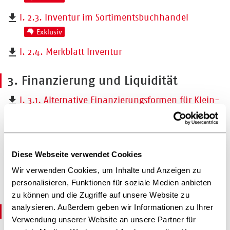
I. 2.3. Inventur im Sortimentsbuchhandel
Exklusiv
I. 2.4. Merkblatt Inventur
3. Finanzierung und Liquidität
I. 3.1. Alternative Finanzierungsformen für Klein-
und Mittelbetriebe im Buchhandel
Exklusiv
I. 3.2. Erfolgsfaktor Finanz- und
Liquiditätsmanagement
Exklusiv
Diese Webseite verwendet Cookies
I. 3.3. Kreditwürdigkeitsprüfung erfolgreich
Wir verwenden Cookies, um Inhalte und Anzeigen zu
meistern
personalisieren, Funktionen für soziale Medien anbieten
Exklusiv
zu können und die Zugriffe auf unsere Website zu
analysieren. Außerdem geben wir Informationen zu Ihrer
4. Weitere Publikationen
Verwendung unserer Website an unsere Partner für