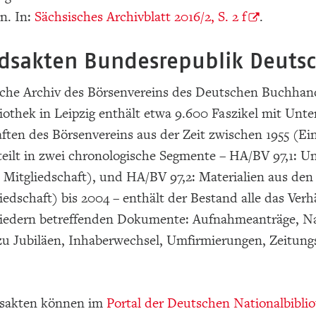
n. In:
Sächsisches Archivblatt 2016/2, S. 2 f
.
edsakten Bundesrepublik Deuts
sche Archiv des Börsenvereins des Deutschen Buchhand
iothek in Leipzig enthält etwa 9.600 Faszikel mit Unte
ften des Börsenvereins aus der Zeit zwischen 1955 (Ei
eilt in zwei chronologische Segmente – HA/BV 97,1: U
 Mitgliedschaft), und HA/BV 97,2: Materialien aus den
edschaft) bis 2004 – enthält der Bestand alle das Ve
liedern betreffenden Dokumente: Aufnahmeanträge, N
zu Jubiläen, Inhaberwechsel, Umfirmierungen, Zeitung
dsakten können im
Portal der Deutschen Nationalbibli