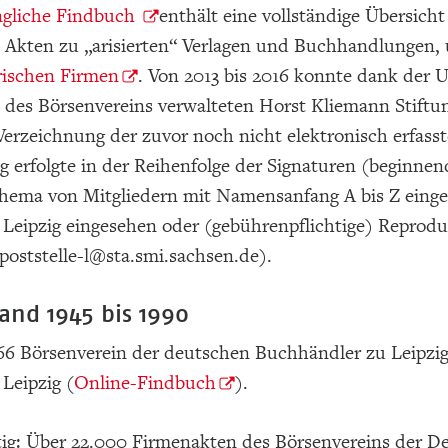
ngliche Findbuch
enthält eine vollständige Übersicht
e Akten zu „arisierten“ Verlagen und Buchhandlungen,
ischen Firmen
. Von 2013 bis 2016 konnte dank der 
des Börsenvereins verwalteten Horst Kliemann Stiftu
Verzeichnung der zuvor noch nicht elektronisch erfas
 erfolgte in der Reihenfolge der Signaturen (beginne
ema von Mitgliedern mit Namensanfang A bis Z eingeo
v Leipzig eingesehen oder (gebührenpflichtige) Reprod
poststelle-l@sta.smi.sachsen.de).
and 1945 bis 1990
66 Börsenverein der deutschen Buchhändler zu Leipzig 
 Leipzig (
Online-Findbuch
).
tig: Über 22.000 Firmenakten des Börsenvereins der D