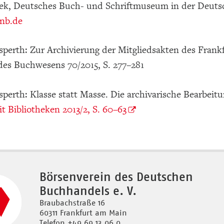
iek, Deutsches Buch- und Schriftmuseum in der Deutsc
nb.de
perth: Zur Archivierung der Mitgliedsakten des Frankfu
des Buchwesens 70/2015, S. 277–281
perth: Klasse statt Masse. Die archivarische Bearbeit
t Bibliotheken 2013/2, S. 60–63
Börsenverein des Deutschen
Buchhandels e. V.
Braubachstraße 16
60311 Frankfurt am Main
Telefon +49 69 13 06 0