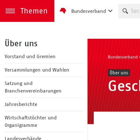
Themen
Such
Bundesverband
zum Inhalt springen
Menü öffnen
Über uns
Vorstand und Gremien
Bundesverband
Versammlungen und Wahlen
Über uns
Gesc
Satzung und
Branchenvereinbarungen
Jahresberichte
Wirtschaftstöchter und
Organigramme
Landesverbände