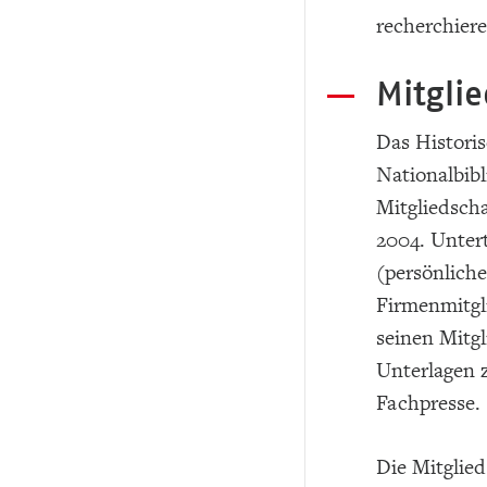
recherchiere
Mitgli
Das Histori
Nationalbibl
Mitgliedscha
2004. Untert
(persönliche
Firmenmitgli
seinen Mitg
Unterlagen 
Fachpresse.
Die Mitglie