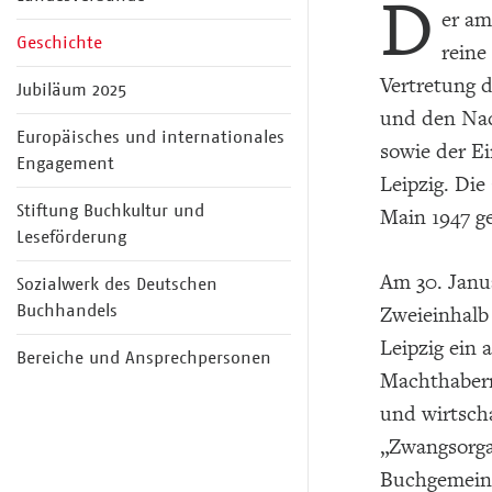
D
er am
Geschichte
reine
Vertretung 
Jubiläum 2025
und den Nac
Europäisches und internationales
sowie der Ei
Engagement
Leipzig. Di
Stiftung Buchkultur und
Main 1947 ge
Leseförderung
Am 30. Janu
Sozialwerk des Deutschen
Buchhandels
Zweieinhalb
Leipzig ein 
Bereiche und Ansprechpersonen
Machthabern
und wirtsch
„Zwangsorga
Buchgemeins