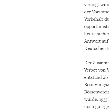
verfolgt wu
der Vorstan
Vorbehalt du
opportunist
heute stehen
Antwort auf 
Deutschen B
Der Zusamme
Verbot von 
entstand al
Besatzungsz
Börsenverei
wurde. 1955
noch gültig