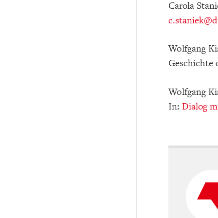
Carola Stan
c.staniek
@d
Wolfgang Kis
Geschichte 
Wolfgang Kis
In:
Dialog mi