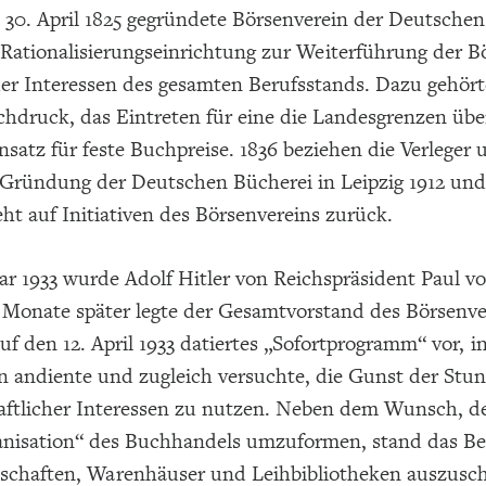
 30. April 1825 gegründete Börsenverein der Deutsche
 Rationalisierungseinrichtung zur Weiterführung der Bö
der Interessen des gesamten Berufsstands. Dazu gehört
hdruck, das Eintreten für eine die Landesgrenzen üb
nsatz für feste Buchpreise. 1836 beziehen die Verleger
e Gründung der Deutschen Bücherei in Leipzig 1912 und
ht auf Initiativen des Börsenvereins zurück.
ar 1933 wurde Adolf Hitler von Reichspräsident Paul 
 Monate später legte der Gesamtvorstand des Börsenv
auf den 12. April 1933 datiertes „Sofortprogramm“ vor,
 andiente und zugleich versuchte, die Gunst der Stund
aftlicher Interessen zu nutzen. Neben dem Wunsch, de
nisation“ des Buchhandels umzuformen, stand das Be
chaften, Warenhäuser und Leihbibliotheken auszuschal