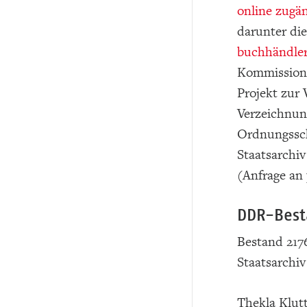
online zugä
darunter di
buchhändler
Kommission 
Projekt zur 
Verzeichnung
Ordnungssch
Staatsarchi
(Anfrage an 
DDR-Best
Bestand 217
Staatsarchiv
Thekla Klut