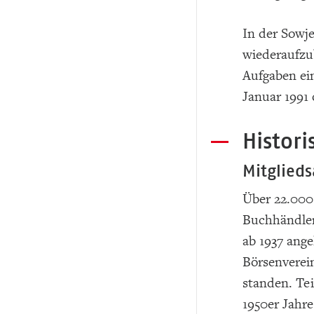
In der Sowj
wiederaufzu
Aufgaben ei
Januar 1991
Histor
Mitglied
Über 22.000
Buchhändler 
ab 1937 ange
Börsenverei
standen. Te
1950er Jahre