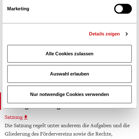
Marketing
Details zeigen
Alle Cookies zulassen
© Astrid Eckert
Auswahl erlauben
Stephan D. Joß, Schatzmeister des Fördervereins sowie stellv.
Vorsitzender
Nur notwendige Cookies verwenden
Satzung, Förderrichtlinien und
Beitragsordnung
Satzung
Die Satzung regelt unter anderem die Aufgaben und die
Gliederung des Fördervereins sowie die Rechte,