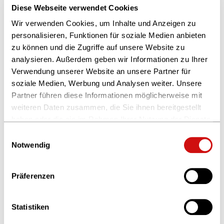
Diese Webseite verwendet Cookies
Wir verwenden Cookies, um Inhalte und Anzeigen zu
personalisieren, Funktionen für soziale Medien anbieten
zu können und die Zugriffe auf unsere Website zu
analysieren. Außerdem geben wir Informationen zu Ihrer
Verwendung unserer Website an unsere Partner für
soziale Medien, Werbung und Analysen weiter. Unsere
© Max Niemann Photography
Partner führen diese Informationen möglicherweise mit
Katharina Scholz, Vorsitzende des Fördervereins
weiteren Daten zusammen, die Sie ihnen bereitgestellt
haben oder die sie im Rahmen Ihrer Nutzung der Dienste
gesammelt haben.
Einwilligungsauswahl
Weitere Informationen finden Sie in unserer
Notwendig
Datenschutzerklärung
und im
Impressum
.
Präferenzen
Statistiken