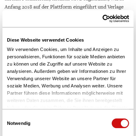
Anfang 2018 auf der Plattform eingeführt und Verlage
profitieren seitdem von einer noch flexibleren und
effektiveren Vergabe Ihrer Kleinrechte.
Verlage können durch die Nutzung von Instant Rights
Diese Webseite verwendet Cookies
auch Interessenten für Nebenrechte finden. Durch eine
Wir verwenden Cookies, um Inhalte und Anzeigen zu
ansprechende, leicht navigierbare Website und gezieltes
personalisieren, Funktionen für soziale Medien anbieten
Marketing weckt IPR Licence Interesse bei potenziellen
zu können und die Zugriffe auf unsere Website zu
Rechteeinkäufern und bringt diese mit den Verlagen auf
analysieren. Außerdem geben wir Informationen zu Ihrer
der Plattform zusammen. Die Titel werden ganzjährig
Verwendung unserer Website an unsere Partner für
soziale Medien, Werbung und Analysen weiter. Unsere
international beworben, für Verhandlung und
Partner führen diese Informationen möglicherweise mit
Abwicklung von standardisierten Rechtegeschäften ist
weiteren Daten zusammen, die Sie ihnen bereitgestellt
weniger Zeit aufzuwenden, so dass sich Verlage auf
haben oder die sie im Rahmen Ihrer Nutzung der Dienste
lukrativere Geschäfte konzentrieren und diese
gesammelt haben.
Einwilligungsauswahl
erfolgreich abschließen kann.
Weitere Informationen finden Sie in unserer
Notwendig
Datenschutzerklärung
und im
Impressum
.
Schauen
Sie doch mal, wer IPR License schon