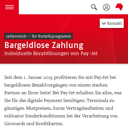
Suche auskla
zum Inhalt springen
Menü öffnen
Kontakt
seitenreich – Ihr Vorteilsprogramm
Bargeldlose Zahlung
Individuelle Bezahllösungen von Pay-Jet
Seit dem 1. Januar 2025 profitieren Sie mit Pay-Jet bei
bargeldlosen Bezahlvorgängen von einem starken
Partner an Ihrer Seite! Bei Pay-Jet erhalten Sie alles, was
Sie für das digitale Payment benötigen: Terminals zu
günstigen Mietpreisen, kurze Vertragslaufzeiten und
exklusive Sonderkonditionen bei der Verarbeitung von
Girocards und Kreditkarten.