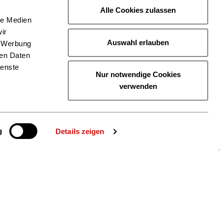
Alle Cookies zulassen
le Medien
ir
Auswahl erlauben
, Werbung
ren Daten
ienste
Nur notwendige Cookies
verwenden
g
Details zeigen
ie uns auch
gram
YouTube
LinkedIn