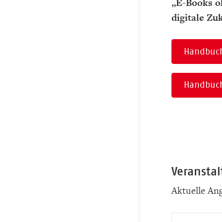
„E-Books oh
digitale Zu
Handbuch 
Handbuch 
Veranstal
Aktuelle An