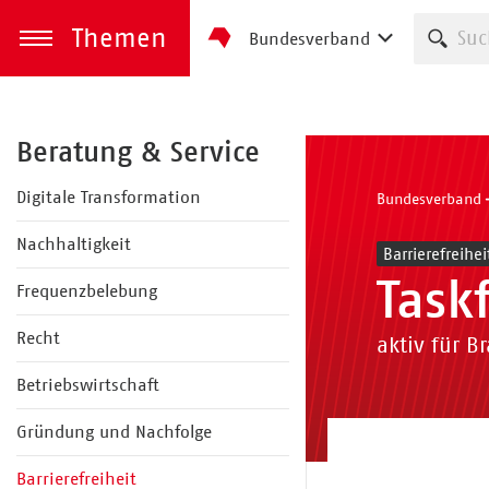
Themen
Such
Bundesverband
zum Inhalt springen
Menü öffnen
Beratung & Service
Digitale Transformation
Bundesverband
Nachhaltigkeit
Barrierefreihei
Taskf
Frequenzbelebung
Recht
aktiv für 
Betriebswirtschaft
Gründung und Nachfolge
Barrierefreiheit