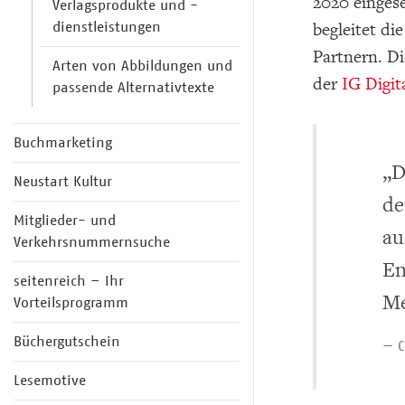
2020 einges
Verlagsprodukte und -
dienstleistungen
begleitet di
Partnern. D
Arten von Abbildungen und
der
IG Digit
passende Alternativtexte
Buchmarketing
„D
Neustart Kultur
de
Mitglieder- und
au
Verkehrsnummernsuche
En
seitenreich – Ihr
Me
Vorteilsprogramm
Büchergutschein
— C
Lesemotive