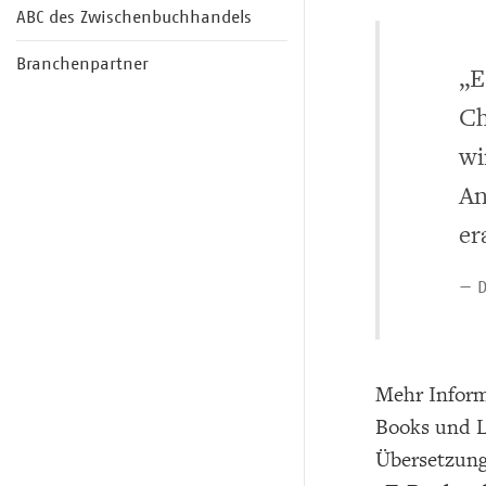
ABC des Zwischenbuchhandels
Branchenpartner
„E
Ch
wi
An
er
— D
Mehr Inform
Books und Le
Übersetzung