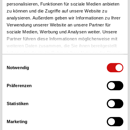
Digitale Pressemappen
personalisieren, Funktionen für soziale Medien anbieten
zu können und die Zugriffe auf unsere Website zu
analysieren. Außerdem geben wir Informationen zu Ihrer
Verwendung unserer Website an unsere Partner für
soziale Medien, Werbung und Analysen weiter. Unsere
Partner führen diese Informationen möglicherweise mit
weiteren Daten zusammen, die Sie ihnen bereitgestellt
haben oder die sie im Rahmen Ihrer Nutzung der Dienste
gesammelt haben.
Einwilligungsauswahl
Anmeldung zum Presseverteiler
Weitere Informationen finden Sie in unserer
Notwendig
Datenschutzerklärung
und im
Impressum
.
Kontakt
Präferenzen
© Christina Weiss
Statistiken
Marketing