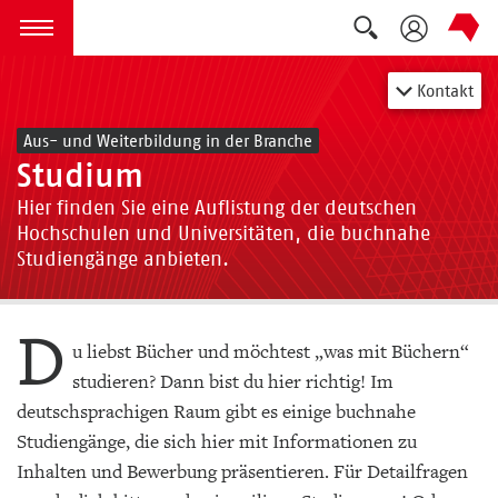
Suche auskla
zum Inhalt springen
Menü öffnen
Kontakt
Aus- und Weiterbildung in der Branche
Studium
Hier finden Sie eine Auflistung der deutschen
Hochschulen und Universitäten, die buchnahe
Studiengänge anbieten.
D
u liebst Bücher und möchtest „was mit Büchern“
studieren? Dann bist du hier richtig! Im
deutschsprachigen Raum gibt es einige buchnahe
Studiengänge, die sich hier mit Informationen zu
Inhalten und Bewerbung präsentieren. Für Detailfragen