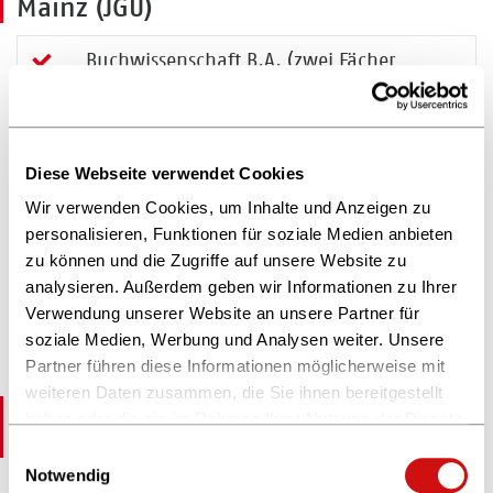
Mainz (JGU)
Buchwissenschaft B.A. (zwei Fächer
Bachelor)
Mehr erfahren
Buchwissenschaft M.A.
Diese Webseite verwendet Cookies
Mehr erfahren
Wir verwenden Cookies, um Inhalte und Anzeigen zu
personalisieren, Funktionen für soziale Medien anbieten
Kinder- und
zu können und die Zugriffe auf unsere Website zu
Jugendliteratur-/Buchwissenschaft
analysieren. Außerdem geben wir Informationen zu Ihrer
M.A.
Verwendung unserer Website an unsere Partner für
Mehr erfahren
soziale Medien, Werbung und Analysen weiter. Unsere
Partner führen diese Informationen möglicherweise mit
weiteren Daten zusammen, die Sie ihnen bereitgestellt
Friedrich-Alexander-Universität
haben oder die sie im Rahmen Ihrer Nutzung der Dienste
Erlangen-Nürnberg (FAU)
gesammelt haben.
Einwilligungsauswahl
Weitere Informationen finden Sie in unserer
Notwendig