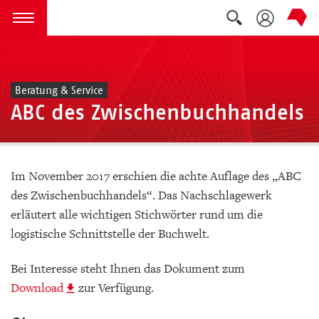
Suche auskla
zum Inhalt springen
Menü öffnen
Beratung & Service
ABC des Zwischenbuchhandels
Im November 2017 erschien die achte Auflage des „ABC
des Zwischenbuchhandels“. Das Nachschlagewerk
erläutert alle wichtigen Stichwörter rund um die
logistische Schnittstelle der Buchwelt.
Bei Interesse steht Ihnen das Dokument zum
Download
zur Verfügung.