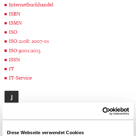
Internetbuchhandel
ISBN
ISMN
ISO
ISO 2108: 2007-01
ISO 9001:2015
ISSN
IT
IT-Service
J
Jahreskonditionen
K
Diese Webseite verwendet Cookies