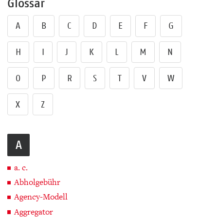
Glossar
A
B
C
D
E
F
G
H
I
J
K
L
M
N
O
P
R
S
T
V
W
X
Z
A
a. c.
Abholgebühr
Agency-Modell
Aggregator