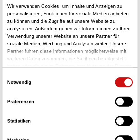
Wir verwenden Cookies, um Inhalte und Anzeigen zu
Katalog
personalisieren, Funktionen für soziale Medien anbieten
Kleinbeischlüsse
zu können und die Zugriffe auf unsere Website zu
KÖBU DATA
analysieren. Außerdem geben wir Informationen zu Ihrer
Verwendung unserer Website an unsere Partner für
Kommissionär im Buchhandel
soziale Medien, Werbung und Analysen weiter. Unsere
Kommissionär nach HGB
Partner führen diese Informationen möglicherweise mit
Kommissionieren
weiteren Daten zusammen, die Sie ihnen bereitgestellt
haben oder die sie im Rahmen Ihrer Nutzung der Dienste
Kommissionsgebühren
gesammelt haben.
Einwilligungsauswahl
Weitere Informationen finden Sie in unserer
Notwendig
Kommissionsgeschäft
Datenschutzerklärung
und im
Impressum
.
Kommissionsplatz
Präferenzen
Kommissionsware
Kommittent
Statistiken
Konvertierung
Kopierschutz