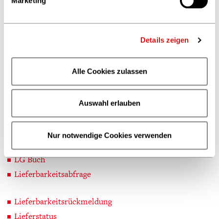
Marketing
Kunden
L
Details zeigen
Ladenpreis
Lager
Alle Cookies zulassen
Lagerauftrag
Lagerkatalog
Auswahl erlauben
Leipziger Platz
Letztabnehmer
Nur notwendige Cookies verwenden
Letztverkäufer
LG Buch
Lieferbarkeitsabfrage
Lieferbarkeitsrückmeldung
Lieferstatus