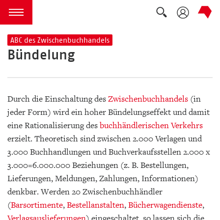
Suche auskla
zum Inhalt springen
Menü öffnen
ABC des Zwischenbuchhandels
Bündelung
Durch die Einschaltung des
Zwischenbuchhandels
(in
jeder Form) wird ein hoher Bündelungseffekt und damit
eine Rationalisierung des
buchhändlerischen Verkehrs
erzielt. Theoretisch sind zwischen 2.000 Verlagen und
3.000 Buchhandlungen und Buchverkaufsstellen 2.000 x
3.000=6.000.000 Beziehungen (z. B. Bestellungen,
Lieferungen, Meldungen, Zahlungen, Informationen)
denkbar. Werden 20 Zwischenbuchhändler
(
Barsortimente
,
Bestellanstalten
,
Bücherwagendienste
,
Verlagsauslieferungen
) eingeschaltet, so lassen sich die