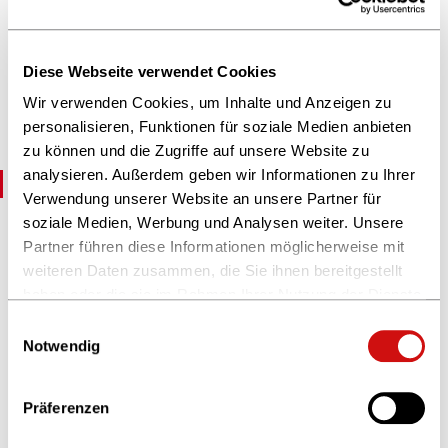
Württemberg
, mit dem die rotgrüne Landesregierung eine Pflicht
Diese Webseite verwendet Cookies
baden-württembergischer Hochschulangehöriger zu
Wir verwenden Cookies, um Inhalte und Anzeigen zu
Open Access-Zweitveröffentlichungen in den
personalisieren, Funktionen für soziale Medien anbieten
Repositorien ihrer Einrichtungen verankert hat.
zu können und die Zugriffe auf unsere Website zu
analysieren. Außerdem geben wir Informationen zu Ihrer
Das könnte Sie auch interessieren
Verwendung unserer Website an unsere Partner für
soziale Medien, Werbung und Analysen weiter. Unsere
Projekt DEAL
Partner führen diese Informationen möglicherweise mit
Durch Exklusivvereinbarungen mit nur drei
weiteren Daten zusammen, die Sie ihnen bereitgestellt
Großverlagen schließt das Projekt DEAL einen
haben oder die sie im Rahmen Ihrer Nutzung der Dienste
Großteil der Verlage und den Buchhandel aus.
gesammelt haben.
Einwilligungsauswahl
Weitere Informationen finden Sie in unserer
Notwendig
Datenschutzerklärung
und im
Impressum
.
Präferenzen