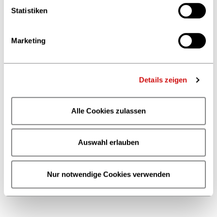
Statistiken
Marketing
Recht & Justiziariat
Details zeigen
Prof. Dr. Christian Sprang
Justiziar
Telefon +49 69 13 06 313
Alle Cookies zulassen
sprang
@boev.de
Auswahl erlauben
Kontaktformular
Nur notwendige Cookies verwenden