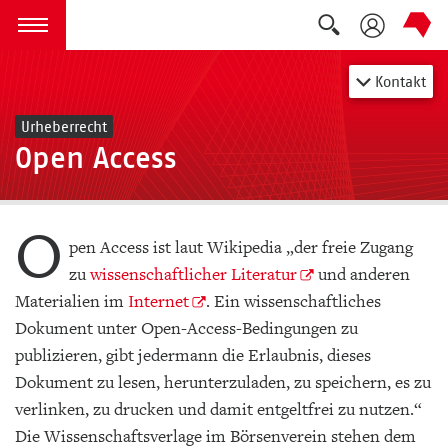
Suche auskla
zum Inhalt springen
Menü öffnen
Kontakt
Urheberrecht
Open Access
O
pen Access ist laut Wikipedia „der freie Zugang
zu
wissenschaftlicher Literatur
und anderen
Materialien im
Internet
. Ein wissenschaftliches
Dokument unter Open-Access-Bedingungen zu
publizieren, gibt jedermann die Erlaubnis, dieses
Dokument zu lesen, herunterzuladen, zu speichern, es zu
verlinken, zu drucken und damit entgeltfrei zu nutzen.“ ​​​​​​
Die Wissenschaftsverlage im Börsenverein stehen dem