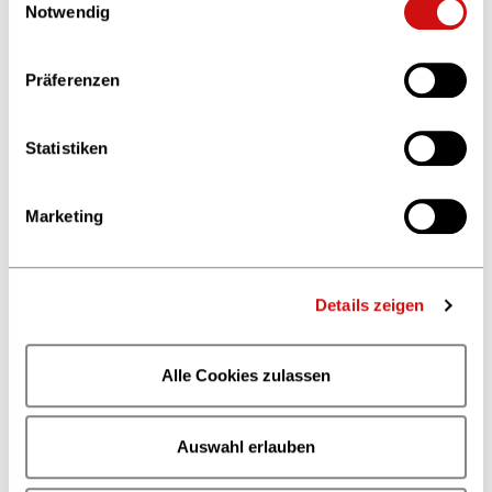
Weitere Informationen finden Sie in unserer
Notwendig
Carmen Udina,
tolino media
Datenschutzerklärung
und im
Impressum
.
Anke Hoffmann,
Penguin Random House
Präferenzen
Verlagsgruppe
Eric Bartoletti,
Bookwire
Statistiken
Marketing
Details zeigen
Alle Cookies zulassen
Auswahl erlauben