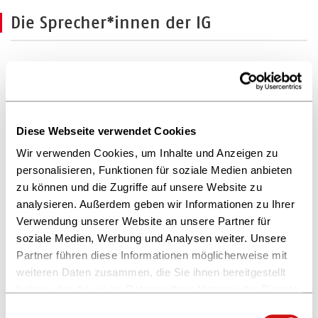
Die Sprecher*innen der IG
"Austausch, Inspiration, Motivation,
Partizipation, Emotion - all das findet man
bei der IG Digital. Ich bin sehr stolz,
Diese Webseite verwendet Cookies
gemeinsam mit unseren Mitgliedern die
Wir verwenden Cookies, um Inhalte und Anzeigen zu
Innovation in unserer Branche vorantreiben
personalisieren, Funktionen für soziale Medien anbieten
zu können und die Zugriffe auf unsere Website zu
zu können."
analysieren. Außerdem geben wir Informationen zu Ihrer
Verwendung unserer Website an unsere Partner für
— Carmen Udina, Sprecherin IG Digital
soziale Medien, Werbung und Analysen weiter. Unsere
Partner führen diese Informationen möglicherweise mit
weiteren Daten zusammen, die Sie ihnen bereitgestellt
Das Sprecher*innenteam der Interessengruppe wird von
haben oder die sie im Rahmen Ihrer Nutzung der Dienste
ihren Mitgliedern gewählt. Amtierende Sprecher*innen
gesammelt haben.
Einwilligungsauswahl
sind: