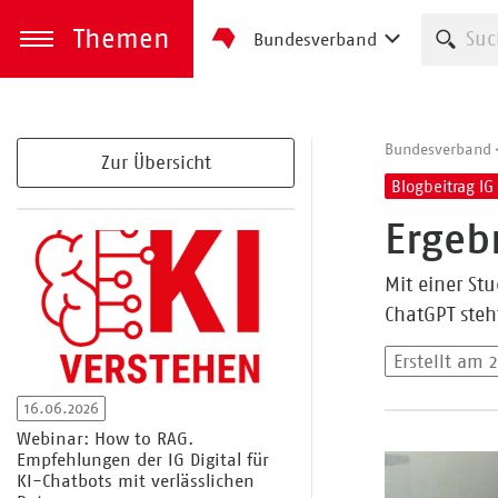
Themen
Such
Bundesverband
zum Inhalt springen
Menü öffnen
Bundesverband
Zur Übersicht
Blogbeitrag IG 
Ergeb
Mit einer St
ChatGPT steht
Erstellt am 
16.06.2026
Webinar: How to RAG.
Empfehlungen der IG Digital für
KI-Chatbots mit verlässlichen