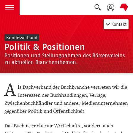
Suche auskla
zum Inhalt springen
Menü öffnen
Kontakt
Bundesverband
Politik & Positionen
Positionen und Stellungnahmen des Börsenvereins
zu aktuellen Branchenthemen.
A
ls Dachverband der Buchbranche vertreten wir die
Interessen der Buchhandlungen, Verlage,
Zwischenbuchhändler und anderer Medienunternehmen
gegenüber Politik und Öffentlichkeit.
Das Buch ist nicht nur Wirtschafts-, sondern auch