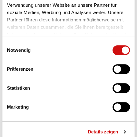
Verwendung unserer Website an unsere Partner für
E-Book-Leihe
soziale Medien, Werbung und Analysen weiter. Unsere
Partner führen diese Informationen möglicherweise mit
weiteren Daten zusammen, die Sie ihnen bereitgestellt
haben oder die sie im Rahmen Ihrer Nutzung der Dienste
gesammelt haben.
Einwilligungsauswahl
Weitere Informationen finden Sie in unserer
Notwendig
Datenschutzerklärung
und im
Impressum
.
Präferenzen
Druckerzeugnisse ausgenommen
Entwaldungsfreie Lieferketten
Statistiken
© zlikovec
Marketing
Details zeigen