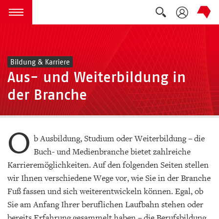
Suche auskla
zum Inhalt springen
Menü öffnen
Bildung & Karriere
Aus- und Weiterbildung in
der Branche
O
b Ausbildung, Studium oder Weiterbildung – die
Buch- und Medienbranche bietet zahlreiche
Karrieremöglichkeiten. Auf den folgenden Seiten stellen
wir Ihnen verschiedene Wege vor, wie Sie in der Branche
Fuß fassen und sich weiterentwickeln können. Egal, ob
Sie am Anfang Ihrer beruflichen Laufbahn stehen oder
bereits Erfahrung gesammelt haben – die Berufsbildung