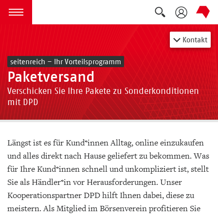
Suche auskla
zum Inhalt springen
Menü öffnen
Kontakt
seitenreich – Ihr Vorteilsprogramm
Paketversand
Verschicken Sie Ihre Pakete zu Sonderkonditionen
mit DPD
Längst ist es für Kund*innen Alltag, online einzukaufen
und alles direkt nach Hause geliefert zu bekommen. Was
für Ihre Kund*innen schnell und unkompliziert ist, stellt
Sie als Händler*in vor Herausforderungen. Unser
Kooperationspartner DPD hilft Ihnen dabei, diese zu
meistern. Als Mitglied im Börsenverein profitieren Sie