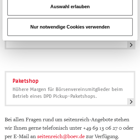
Auswahl erlauben
Büroausstattung und Materialien
Sonderkonditionen beim Kauf von Büro- &
Lagermöbeln, Verbrauchsartikeln und
Nur notwendige Cookies verwenden
Versandmaterial bei Schäfer Shop für Mitglieder im
Börsenverein.
Paketshop
Höhere Margen für Börsenvereinsmitglieder beim
Betrieb eines DPD Pickup-Paketshops.
Bei allen Fragen rund um seitenreich-Angebote stehen
wir Ihnen gerne telefonisch unter +49 69 13 06 27 0 oder
per E­-Mail an
seitenreich
@boev.de
zur Verfügung.