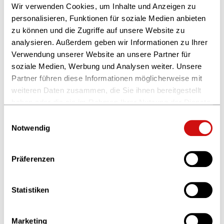
Fachkräfte, Ausbildungsbetriebe, Quereinsteigende und
Wir verwenden Cookies, um Inhalte und Anzeigen zu
Unternehmen im Buch- und Medienbereich.
personalisieren, Funktionen für soziale Medien anbieten
zu können und die Zugriffe auf unsere Website zu
analysieren. Außerdem geben wir Informationen zu Ihrer
Buchen Sie sich hier Ihren individuellen
Verwendung unserer Website an unsere Partner für
Beratungstermin
soziale Medien, Werbung und Analysen weiter. Unsere
Partner führen diese Informationen möglicherweise mit
weiteren Daten zusammen, die Sie ihnen bereitgestellt
haben oder die sie im Rahmen Ihrer Nutzung der Dienste
gesammelt haben.
Einwilligungsauswahl
Weitere Informationen finden Sie in unserer
Notwendig
Datenschutzerklärung
und im
Impressum
.
Präferenzen
Statistiken
Berufsbildung
Andrea Cisnado Schultheis
Marketing