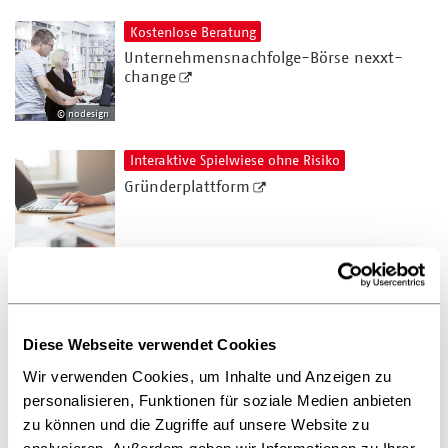
Kostenlose Beratung
Unternehmensnachfolge-Börse nexxt-
change
© nodesign
Interaktive Spielwiese ohne Risiko
Gründerplattform
300 € pro Monat zum Arbeitslosengeld
Gründungszuschuss
Diese Webseite verwendet Cookies
Wir verwenden Cookies, um Inhalte und Anzeigen zu
personalisieren, Funktionen für soziale Medien anbieten
KfW Förderprogramme
zu können und die Zugriffe auf unsere Website zu
Gründung und Nachfolge