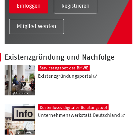
Einloggen
Registrieren
Mitglied werden
Existenzgründung und Nachfolge
Serviceangebot des BMWE
Existenzgründungsportal
© Christina Weiss
Kostenloses digitales Beratungstool
Unternehmenswerkstatt Deutschland
© nodesign