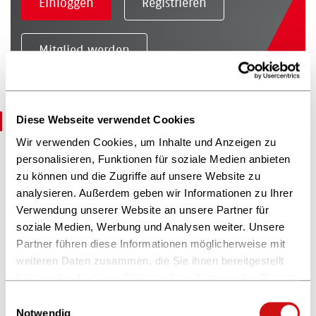
Einloggen
Registrieren
Mitglied werden
Weitere Angebote
Diese Webseite verwendet Cookies
Wir verwenden Cookies, um Inhalte und Anzeigen zu
personalisieren, Funktionen für soziale Medien anbieten
Paketshop
zu können und die Zugriffe auf unsere Website zu
Höhere Margen für Börsenvereinsmitglieder beim
analysieren. Außerdem geben wir Informationen zu Ihrer
Betrieb eines DPD Pickup-Paketshops.
Verwendung unserer Website an unsere Partner für
soziale Medien, Werbung und Analysen weiter. Unsere
Partner führen diese Informationen möglicherweise mit
(Non)Book-Produktpräsentation
weiteren Daten zusammen, die Sie ihnen bereitgestellt
haben oder die sie im Rahmen Ihrer Nutzung der Dienste
Sonderkonditionen beim Kauf von
gesammelt haben.
Produktpräsentationssystemen aus Acryl von My
Einwilligungsauswahl
Little Window für Mitglieder.
Weitere Informationen finden Sie in unserer
Notwendig