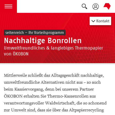
Suche auskla
zum Inhalt springen
Menü öffnen
Kontakt
seitenreich – Ihr Vorteilsprogramm
Nachhaltige Bonrollen
Umweltfreundliches & langlebiges Thermopapier
von ÖKOBON
Mittlerweile schließt das Alltagsgeschäft nachhaltige,
umweltfreundliche Alternativen nicht aus – so auch
beim Kassiervorgang, denn bei unserem Partner
ÖKOBON erhalten Sie Thermo-Kassenrollen aus
verantwortungsvoller Waldwirtschaft, die so schonend
zur Umwelt sind, dass sie über das Altpapierrecycling