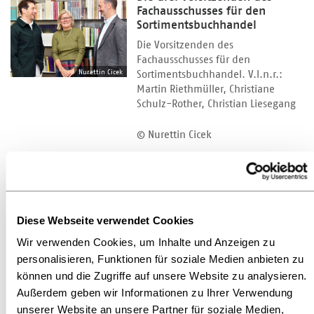
Fachausschusses für den
Sortimentsbuchhandel
Die Vorsitzenden des
Fachausschusses für den
Nurettin Cicek
Sortimentsbuchhandel. V.l.n.r.:
Martin Riethmüller, Christiane
Schulz-Rother, Christian Liesegang
© Nurettin Cicek
Herunterladen
Diese Webseite verwendet Cookies
Die drei Fachausschuss-
Vorsitzenden des
Wir verwenden Cookies, um Inhalte und Anzeigen zu
Börsenvereins
personalisieren, Funktionen für soziale Medien anbieten zu
Die Vorsitzenden der
können und die Zugriffe auf unsere Website zu analysieren.
Fachausschüsse für Zwischen- und
Außerdem geben wir Informationen zu Ihrer Verwendung
Christof Jakob
Sortimentsbuchhandel sowie
unserer Website an unsere Partner für soziale Medien,