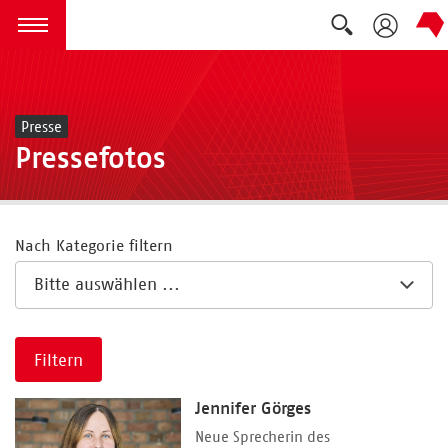
Suche ausk
zum Inhalt springen
Menü öffnen
Presse
Pressefotos
Nach Kategorie filtern
Filtern
Jennifer Görges
Neue Sprecherin des