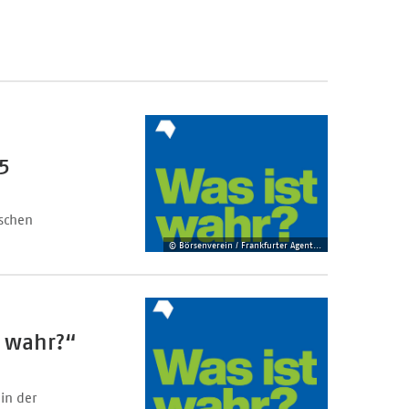
5
schen
© Börsenverein / Frankfurter Agentur Allianz
t wahr?“
in der