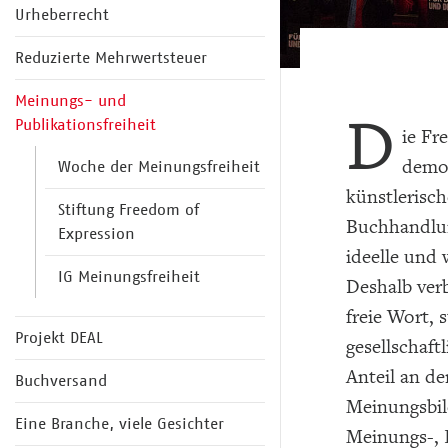
Urheberrecht
Reduzierte Mehrwertsteuer
Meinungs- und
D
Publikationsfreiheit
ie Fr
demok
Woche der Meinungsfreiheit
künstlerisch
Stiftung Freedom of
Buchhandlun
Expression
ideelle und 
IG Meinungsfreiheit
Deshalb ver
freie Wort,
Projekt DEAL
gesellschaft
Anteil an de
Buchversand
Meinungsbil
Eine Branche, viele Gesichter
Meinungs-, I