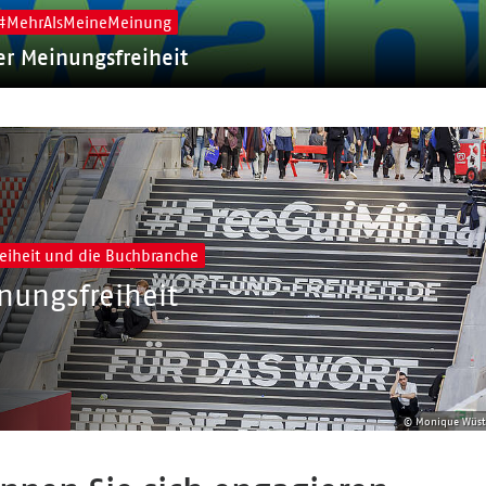
 #MehrAlsMeineMeinung
r Meinungsfreiheit
eiheit und die Buchbranche
nungsfreiheit
© Monique Wüs