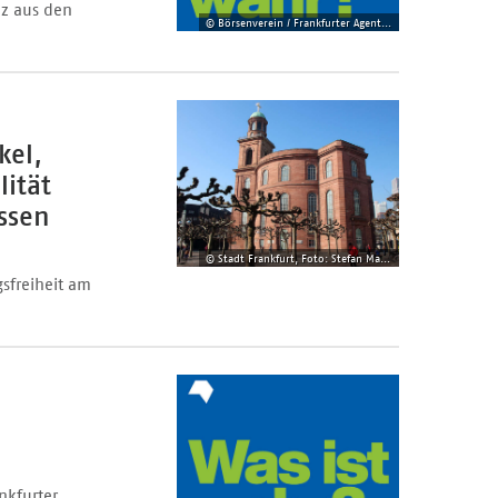
nz aus den
© Börsenverein / Frankfurter Agentur Allianz
kel,
lität
ssen
© Stadt Frankfurt, Foto: Stefan Maurer
sfreiheit am
nkfurter