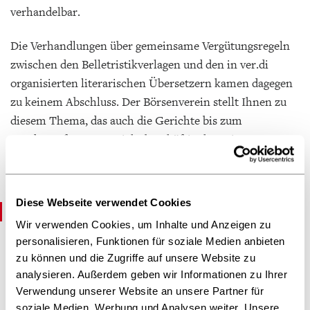
verhandelbar.
Die Verhandlungen über gemeinsame Vergütungsregeln
zwischen den Belletristikverlagen und den in ver.di
organisierten literarischen Übersetzern kamen dagegen
zu keinem Abschluss. Der Börsenverein stellt Ihnen zu
diesem Thema, das auch die Gerichte bis zum
Bundesverfassungsgericht beschäftigt hat, ein
Downloadpaket mit Fragen und Antworten zur
Verfügung:
Diese Webseite verwendet Cookies
Downloads:
Wir verwenden Cookies, um Inhalte und Anzeigen zu
BGH Urteil vom 20.01.2011 „Destructive
personalisieren, Funktionen für soziale Medien anbieten
Emotions“ BGH Urteil vom 20.01.2011
zu können und die Zugriffe auf unsere Website zu
analysieren. Außerdem geben wir Informationen zu Ihrer
LG Frankfurt: Urteil vom 4.10.2006 im
Verwendung unserer Website an unsere Partner für
Rechtsstreit zwischen Börsenverein und VS in
soziale Medien, Werbung und Analysen weiter. Unsere