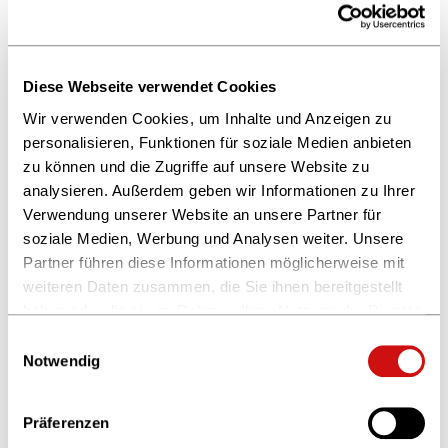
Zur Übersicht
Diese Webseite verwendet Cookies
Wir verwenden Cookies, um Inhalte und Anzeigen zu
personalisieren, Funktionen für soziale Medien anbieten
zu können und die Zugriffe auf unsere Website zu
analysieren. Außerdem geben wir Informationen zu Ihrer
Verwendung unserer Website an unsere Partner für
soziale Medien, Werbung und Analysen weiter. Unsere
Partner führen diese Informationen möglicherweise mit
weiteren Daten zusammen, die Sie ihnen bereitgestellt
haben oder die sie im Rahmen Ihrer Nutzung der Dienste
gesammelt haben.
Einwilligungsauswahl
Weitere Informationen finden Sie in unserer
Notwendig
Datenschutzerklärung
und im
Impressum
.
Präferenzen