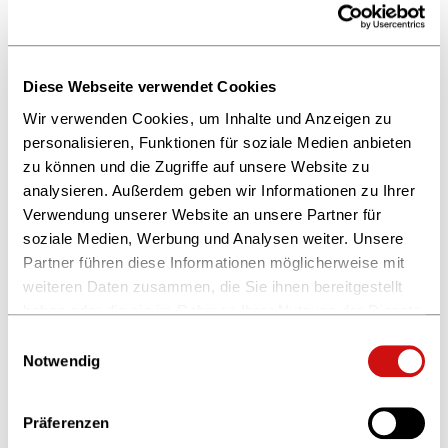
Diese Webseite verwendet Cookies
Wir verwenden Cookies, um Inhalte und Anzeigen zu
personalisieren, Funktionen für soziale Medien anbieten
zu können und die Zugriffe auf unsere Website zu
analysieren. Außerdem geben wir Informationen zu Ihrer
Verwendung unserer Website an unsere Partner für
soziale Medien, Werbung und Analysen weiter. Unsere
Partner führen diese Informationen möglicherweise mit
weiteren Daten zusammen, die Sie ihnen bereitgestellt
haben oder die sie im Rahmen Ihrer Nutzung der Dienste
gesammelt haben.
Einwilligungsauswahl
Weitere Informationen finden Sie in unserer
Notwendig
Datenschutzerklärung
und im
Impressum
.
Präferenzen