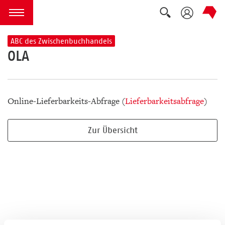
Suche auskla
zum Inhalt springen
Menü öffnen
ABC des Zwischenbuchhandels
OLA
Online-Lieferbarkeits-Abfrage (
Lieferbarkeitsabfrage
)
Zur Übersicht