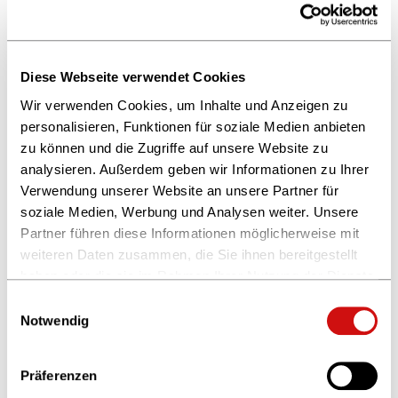
Buchhandel“ 7/1985. Inzwischen ist das Spartenpapier in
Vergessenheit geraten, aber manche seiner Regeln haben
Eingang ins Buchpreisbindungsgesetz von 2002
Diese Webseite verwendet Cookies
gefunden.
Wir verwenden Cookies, um Inhalte und Anzeigen zu
personalisieren, Funktionen für soziale Medien anbieten
Zur Übersicht
zu können und die Zugriffe auf unsere Website zu
analysieren. Außerdem geben wir Informationen zu Ihrer
Verwendung unserer Website an unsere Partner für
soziale Medien, Werbung und Analysen weiter. Unsere
Partner führen diese Informationen möglicherweise mit
weiteren Daten zusammen, die Sie ihnen bereitgestellt
haben oder die sie im Rahmen Ihrer Nutzung der Dienste
gesammelt haben.
Einwilligungsauswahl
Weitere Informationen finden Sie in unserer
Notwendig
Datenschutzerklärung
und im
Impressum
.
Präferenzen