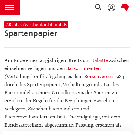
Suche auskla
zum Inhalt springen
Menü öffnen
ABC des Zwischenbuchhandels
Spartenpapier
Am Ende eines langjährigen Streits um
Rabatte
zwischen
einzelnen Verlagen und den
Barsortimenten
(Verteilungskonflikt) gelang es dem
Börsenverein
1984
durch das Spartenpapier („Verhaltensgrundsätze des
Buchhandels“) einen Grundkonsens der Sparten zu
erzielen, der Regeln für die Beziehungen zwischen
Verlegern, Zwischenbuchhändlern und
Bucheinzelhändlern enthält. Die endgültige, mit dem
Bundeskartellamt abgestimmte, Fassung, erschien als
redaktionelle Beilage im „Börsenblatt für den Deutschen