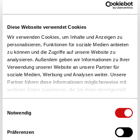
Zwischenbuchhändler als Erstlieferanten, der ihnen das
günstigste Paket von Logistikdienstleistungen anbieten
kann, das vom Filialverkehr über die
zentralen Dienste
Diese Webseite verwendet Cookies
(zentraler Wareneingang oder Zentrallager) bis zum
Wir verwenden Cookies, um Inhalte und Anzeigen zu
Fulfilment
im
Internetbuchhandel
geht.
personalisieren, Funktionen für soziale Medien anbieten
zu können und die Zugriffe auf unsere Website zu
Zur Übersicht
analysieren. Außerdem geben wir Informationen zu Ihrer
Verwendung unserer Website an unsere Partner für
soziale Medien, Werbung und Analysen weiter. Unsere
Partner führen diese Informationen möglicherweise mit
weiteren Daten zusammen, die Sie ihnen bereitgestellt
haben oder die sie im Rahmen Ihrer Nutzung der Dienste
gesammelt haben.
Einwilligungsauswahl
Weitere Informationen finden Sie in unserer
Notwendig
Datenschutzerklärung
und im
Impressum
.
Präferenzen