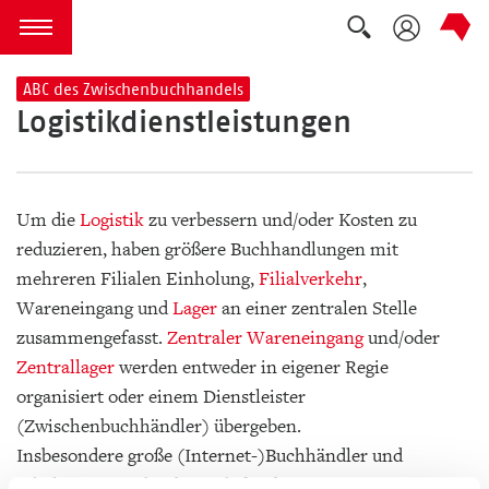
Suche auskla
zum Inhalt springen
Menü öffnen
ABC des Zwischenbuchhandels
Logistikdienstleistungen
Um die
Logistik
zu verbessern und/oder Kosten zu
reduzieren, haben größere Buchhandlungen mit
mehreren Filialen Einholung,
Filialverkehr
,
Wareneingang und
Lager
an einer zentralen Stelle
zusammengefasst.
Zentraler Wareneingang
und/oder
Zentrallager
werden entweder in eigener Regie
organisiert oder einem Dienstleister
(Zwischenbuchhändler) übergeben.
Insbesondere große (Internet-)Buchhändler und
Filialisten entscheiden sich für den