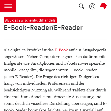
Suche auskla
zum Inhalt springen
Menü öffnen
ABC des Zwischenbuchhandels
E-Book-Reader/E-Reader
Als digitales Produkt ist das
E-Book
auf ein Ausgabegerät
angewiesen. Neben Computern eignen sich dafür mobile
Endgeräte wie Smartphones und Tablets sowie spezielle
mobile Lesegeräte, die sogenannten E-Book-Reader
(auch E-Reader). Die Frage des richtigen Endgerätes
hängt von individuellen Präferenzen und der
beabsichtigten Nutzung ab. Während Tablets eher durch
eine multifunktionelle, multimediale Ausstattung und
somit deutlich visuellere Darstellung überzeugen, sind E-
Book-Reader kompakte, leichte Geräte mit speziell auf