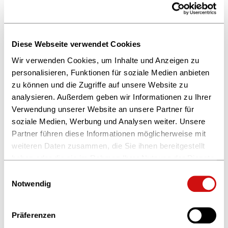
verhängt werden, wenn alle anderen Möglichkeiten
ausgeschöpft wurden oder „Gefahr im Verzug“ ist.
Preisbindungsverstöße
Diese Webseite verwendet Cookies
Wir verwenden Cookies, um Inhalte und Anzeigen zu
Zur Übersicht
personalisieren, Funktionen für soziale Medien anbieten
zu können und die Zugriffe auf unsere Website zu
analysieren. Außerdem geben wir Informationen zu Ihrer
Verwendung unserer Website an unsere Partner für
soziale Medien, Werbung und Analysen weiter. Unsere
Partner führen diese Informationen möglicherweise mit
weiteren Daten zusammen, die Sie ihnen bereitgestellt
haben oder die sie im Rahmen Ihrer Nutzung der Dienste
gesammelt haben.
Einwilligungsauswahl
Weitere Informationen finden Sie in unserer
Notwendig
Datenschutzerklärung
und im
Impressum
.
Präferenzen