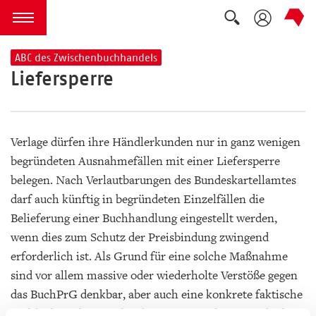
Suche auskla
zum Inhalt springen
Menü öffnen
ABC des Zwischenbuchhandels
Liefersperre
Verlage dürfen ihre Händlerkunden nur in ganz wenigen
begründeten Ausnahmefällen mit einer Liefersperre
belegen. Nach Verlautbarungen des Bundeskartellamtes
darf auch künftig in begründeten Einzelfällen die
Belieferung einer Buchhandlung eingestellt werden,
wenn dies zum Schutz der Preisbindung zwingend
erforderlich ist. Als Grund für eine solche Maßnahme
sind vor allem massive oder wiederholte Verstöße gegen
das BuchPrG denkbar, aber auch eine konkrete faktische
Gefährdung der Preisbindung. Eine Liefersperre darf nur