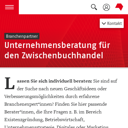
Suche auskla
zum Inhalt springen
Menü öffnen
Kontakt
Branchenpartner
Unternehmensberatung für
den Zwischenbuchhandel
L
assen Sie sich individuell beraten:
Sie sind auf
der Suche nach neuen Geschäftsideen oder
Verbesserungsmöglichkeiten durch erfahrene
Branchenexpert*innen? Finden Sie hier passende
Berater*innen, die Ihre Fragen z. B. im Bereich
Existenzgründung, Betriebswirtschaft,
Unternehmensstrategie, Digitales oder Marketing