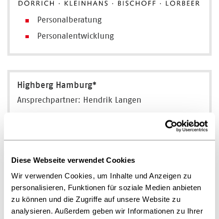
Personalberatung
Personalentwicklung
Highberg Hamburg*
Ansprechpartner: Hendrik Langen
Alter Wall 22
20457 Hamburg
Telefon: +49 40 3766500
Diese Webseite verwendet Cookies
E-Mail:
hendrik.langen
@highberg.com
Wir verwenden Cookies, um Inhalte und Anzeigen zu
https://highberg.com/de
personalisieren, Funktionen für soziale Medien anbieten
zu können und die Zugriffe auf unsere Website zu
analysieren. Außerdem geben wir Informationen zu Ihrer