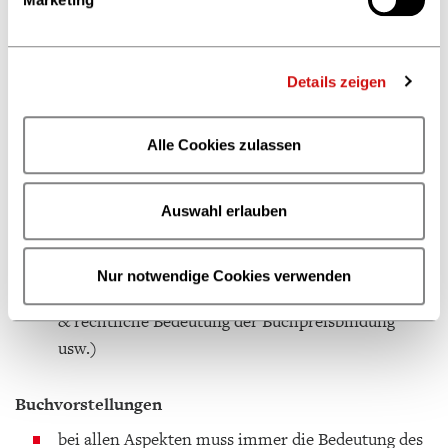
z.B. gemeinsam eine IHK-Prüfung durchgehen
Regelmäßige Schulungen
Details zeigen
theoretisch-praktische Unterweisungen der Azubis
durch die Ausbildungsbeauftragten zu
Alle Cookies zulassen
ausbildungsrelevanten Themen
praktisch während des Tagesgeschäfts (z.B.
Auswahl erlauben
Disposition einer Warengruppe)
theoretisch (z.B. Klärung von
Nur notwendige Cookies verwenden
buchhandelsrelevanten Themen, bspw. kulturelle
& rechtliche Bedeutung der Buchpreisbindung
usw.)
Buchvorstellungen
bei allen Aspekten muss immer die Bedeutung des