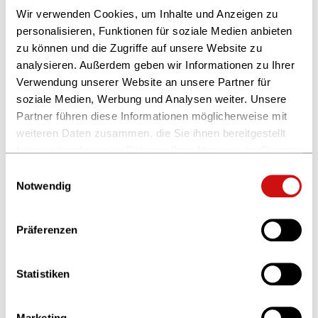
Ausbildungsbeauftragten
Wir verwenden Cookies, um Inhalte und Anzeigen zu
Ausbildungsbeauftragte erklären die Durchführung
personalisieren, Funktionen für soziale Medien anbieten
zu können und die Zugriffe auf unsere Website zu
beim 1. Mal
analysieren. Außerdem geben wir Informationen zu Ihrer
z.B. Teilnahme & Organisation von/an Lesungen,
Verwendung unserer Website an unsere Partner für
Gestaltung eigener Azubi-Tische (wechselnd,
soziale Medien, Werbung und Analysen weiter. Unsere
entwickelt & bespielt von Azubis),
Partner führen diese Informationen möglicherweise mit
Empfehlungsabende
weiteren Daten zusammen, die Sie ihnen bereitgestellt
haben oder die sie im Rahmen Ihrer Nutzung der Dienste
gesammelt haben.
Einwilligungsauswahl
Vorbereitung auf Zwischen- & Abschlussprüfungen
Weitere Informationen finden Sie in unserer
Notwendig
Vorstellung der Prüfungssituationen &
Datenschutzerklärung
und im
Impressum
.
Erwartungshorizonte klären
Präferenzen
den Auszubildenden soll die "Angst" vor Prüfungen
genommen werden
Statistiken
z.B. Rollenspiele / Prüfungssituationen situativ
durchspielen (mündliche Prüfung)
Marketing