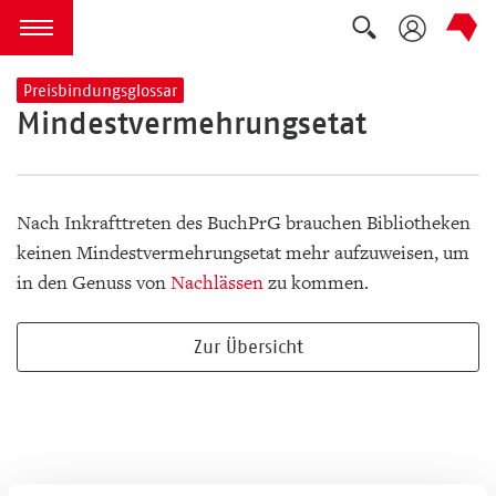
Suche auskla
zum Inhalt springen
Menü öffnen
Preisbindungsglossar
Mindestvermehrungsetat
Nach Inkrafttreten des BuchPrG brauchen Bibliotheken
keinen Mindestvermehrungsetat mehr aufzuweisen, um
in den Genuss von
Nachlässen
zu kommen.
Zur Übersicht