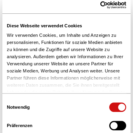
Diese Webseite verwendet Cookies
Wir verwenden Cookies, um Inhalte und Anzeigen zu
personalisieren, Funktionen für soziale Medien anbieten
zu können und die Zugriffe auf unsere Website zu
analysieren. Außerdem geben wir Informationen zu Ihrer
Verwendung unserer Website an unsere Partner für
soziale Medien, Werbung und Analysen weiter. Unsere
Partner führen diese Informationen möglicherweise mit
weiteren Daten zusammen, die Sie ihnen bereitgestellt
haben oder die sie im Rahmen Ihrer Nutzung der Dienste
gesammelt haben.
Einwilligungsauswahl
Weitere Informationen finden Sie in unserer
Notwendig
Datenschutzerklärung
und im
Impressum
.
Präferenzen