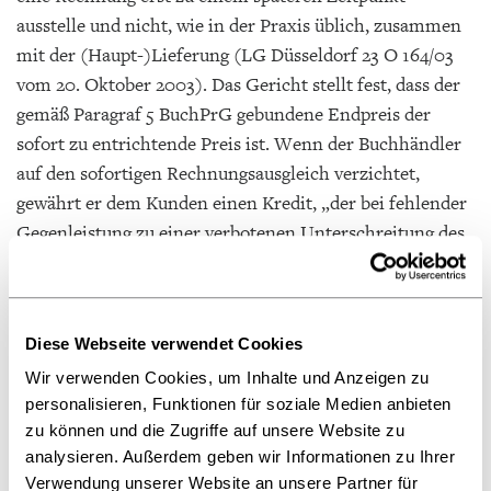
ausstelle und nicht, wie in der Praxis üblich, zusammen
mit der (Haupt-)Lieferung (LG Düsseldorf 23 O 164/03
vom 20. Oktober 2003). Das Gericht stellt fest, dass der
gemäß Paragraf 5 BuchPrG gebundene Endpreis der
sofort zu entrichtende Preis ist. Wenn der Buchhändler
auf den sofortigen Rechnungsausgleich verzichtet,
gewährt er dem Kunden einen Kredit, „der bei fehlender
Gegenleistung zu einer verbotenen Unterschreitung des
gebundenen Preises führt“. Der BGH bezieht sich hierbei
auch auf Paragraf 5 Absatz 4, 6 BuchPrG. Danach kann
ein Verlag Teilzahlungszuschläge festsetzen; bei einem
Diese Webseite verwendet Cookies
Verkauf auf Kredit erhöht sich der Endpreis dann um
Wir verwenden Cookies, um Inhalte und Anzeigen zu
diese Beträge. Wie Wortlaut und Begründung deutlich
personalisieren, Funktionen für soziale Medien anbieten
machten, schließe das BuchPrG die Gewährung von
zu können und die Zugriffe auf unsere Website zu
Barzahlungsnachlässen noch strikter als der
analysieren. Außerdem geben wir Informationen zu Ihrer
Sammelrevers aus, so das Gericht. Auch könne die
Verwendung unserer Website an unsere Partner für