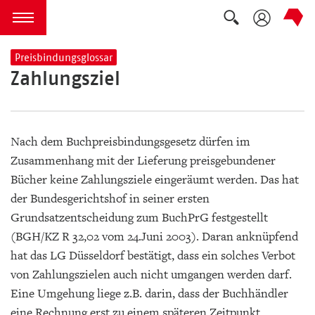
Suche auskla
zum Inhalt springen
Menü öffnen
Preisbindungsglossar
Zahlungsziel
Nach dem Buchpreisbindungsgesetz dürfen im
Zusammenhang mit der Lieferung preisgebundener
Bücher keine Zahlungsziele eingeräumt werden. Das hat
der Bundesgerichtshof in seiner ersten
Grundsatzentscheidung zum BuchPrG festgestellt
(BGH/KZ R 32,02 vom 24.Juni 2003). Daran anknüpfend
hat das LG Düsseldorf bestätigt, dass ein solches Verbot
von Zahlungszielen auch nicht umgangen werden darf.
Eine Umgehung liege z.B. darin, dass der Buchhändler
eine Rechnung erst zu einem späteren Zeitpunkt