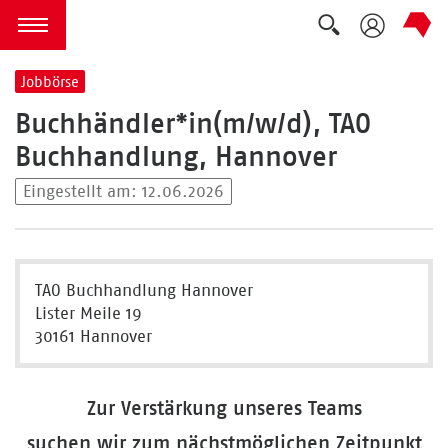
Suche auskla
zum Inhalt springen
Menü öffnen
Jobbörse
Buchhändler*in(m/w/d), TAO
Buchhandlung, Hannover
Eingestellt am: 12.06.2026
TAO Buchhandlung Hannover
Lister Meile 19
30161 Hannover
Zur Verstärkung unseres Teams
suchen wir zum nächstmöglichen Zeitpunkt