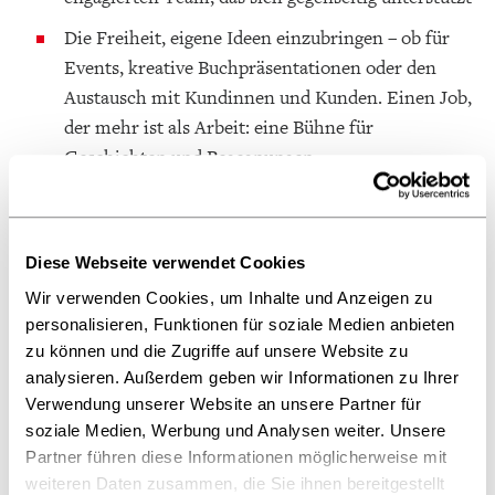
Die Freiheit, eigene Ideen einzubringen – ob für
Events, kreative Buchpräsentationen oder den
Austausch mit Kundinnen und Kunden. Einen Job,
der mehr ist als Arbeit: eine Bühne für
Geschichten und Begegnungen.
Eine abwechslungsreiche Tätigkeit in einer
unabhängigen Buchhandlung
Diese Webseite verwendet Cookies
Einen sicheren Arbeitsplatz in Teilzeit oder
Vollzeit
Wir verwenden Cookies, um Inhalte und Anzeigen zu
personalisieren, Funktionen für soziale Medien anbieten
Mitarbeiterrabatte und übertariflicher Urlaub.
zu können und die Zugriffe auf unsere Website zu
analysieren. Außerdem geben wir Informationen zu Ihrer
Ihr Profil
Verwendung unserer Website an unsere Partner für
soziale Medien, Werbung und Analysen weiter. Unsere
Eine abgeschlossene Ausbildung im Buchhandel.
Partner führen diese Informationen möglicherweise mit
Sie beraten und verkaufen mit Leidenschaft unser
weiteren Daten zusammen, die Sie ihnen bereitgestellt