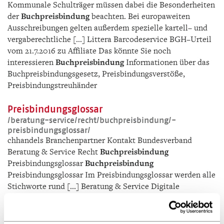
Kommunale Schulträger müssen dabei die Besonderheiten
der
Buchpreisbindung
beachten. Bei europaweiten
Ausschreibungen gelten außerdem spezielle kartell– und
vergaberechtliche [...] Littera Barcodeservice BGH–Urteil
vom 21.7.2016 zu Affiliate Das könnte Sie noch
interessieren
Buchpreisbindung
Informationen über das
Buchpreisbindungsgesetz, Preisbindungsverstöße,
Preisbindungstreuhänder
Preisbindungsglossar
/­beratung-service/­recht/­buchpreisbindung/­
preisbindungsglossar/­
chhandels Branchenpartner Kontakt Bundesverband
Beratung & Service Recht
Buchpreisbindung
Preisbindungsglossar
Buchpreisbindung
Preisbindungsglossar Im Preisbindungsglossar werden alle
Stichworte rund [...] Beratung & Service Digitale
Transformation Nachhaltigkeit Frequenzbelebung Recht
Arbeitsrecht
Buchpreisbindung
Innere Preisbindung
Warum brauchen Bücher feste Preise?