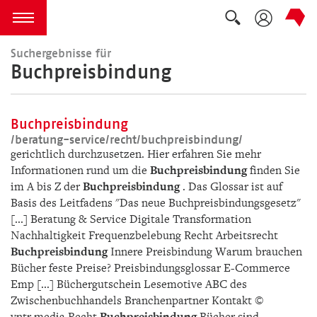
Suche auskla
zum Inhalt springen
Menü öffnen
Suchergebnisse für
Buchpreisbindung
Buchpreisbindung
/­beratung-service/­recht/­buchpreisbindung/­
gerichtlich durchzusetzen. Hier erfahren Sie mehr
Informationen rund um die
Buchpreisbindung
finden Sie
im A bis Z der
Buchpreisbindung
. Das Glossar ist auf
Basis des Leitfadens "Das neue Buchpreisbindungsgesetz"
[...] Beratung & Service Digitale Transformation
Nachhaltigkeit Frequenzbelebung Recht Arbeitsrecht
Buchpreisbindung
Innere Preisbindung Warum brauchen
Bücher feste Preise? Preisbindungsglossar E-Commerce
Emp [...] Büchergutschein Lesemotive ABC des
Zwischenbuchhandels Branchenpartner Kontakt ©