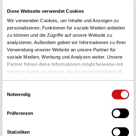
Preisbindungsglossar E-Commerce Emp
Diese Webseite verwendet Cookies
Vollmitgliedschaft für Buchhandlungen und
Wir verwenden Cookies, um Inhalte und Anzeigen zu
Antiquariate
personalisieren, Funktionen für soziale Medien anbieten
/­mitglied-werden/­vollmitgliedschaft-fuer-
zu können und die Zugriffe auf unsere Website zu
buchhandlungen-und-antiquariate/­
analysieren. Außerdem geben wir Informationen zu Ihrer
unserer Mitglieder ein. Dazu gehören insbesondere die
Verwendung unserer Website an unsere Partner für
Mittelstandsförderung, die Erhaltung der
soziale Medien, Werbung und Analysen weiter. Unsere
Buchpreisbindung
und ein faires Urheberrecht . Ihre
Partner führen diese Informationen möglicherweise mit
Vorteile Voraussetzungen für die Mitgliedschaft
weiteren Daten zusammen, die Sie ihnen bereitgestellt
Mitgliedsbeitrag
haben oder die sie im Rahmen Ihrer Nutzung der Dienste
gesammelt haben.
Was Buchhandlungen leisten
Einwilligungsauswahl
Weitere Informationen finden Sie in unserer
/­politik-recht/­positionen/­was-buchhandlungen-
Notwendig
leisten/­
Datenschutzerklärung
und im
Impressum
.
he in Öffentlichen Bibliotheken Entwaldungsfreie
Präferenzen
Lieferketten Strukturelle Verlagsförderung
Buchpreisbindung
Urheberrecht Reduzierte
Mehrwertsteuer Meinungs- und Publikationsfreiheit
Statistiken
Projekt DEAL Buchversand [...] können, sind für den