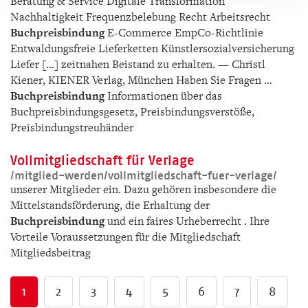
Beratung & Service Digitale Transformation
Nachhaltigkeit Frequenzbelebung Recht Arbeitsrecht
Buchpreisbindung
E-Commerce EmpCo-Richtlinie
Entwaldungsfreie Lieferketten Künstlersozialversicherung
Liefer [...] zeitnahen Beistand zu erhalten. — Christl
Kiener, KIENER Verlag, München Haben Sie Fragen ...
Buchpreisbindung
Informationen über das
Buchpreisbindungsgesetz, Preisbindungsverstöße,
Preisbindungstreuhänder
Vollmitgliedschaft für Verlage
/­mitglied-werden/­vollmitgliedschaft-fuer-verlage/­
unserer Mitglieder ein. Dazu gehören insbesondere die
Mittelstandsförderung, die Erhaltung der
Buchpreisbindung
und ein faires Urheberrecht . Ihre
Vorteile Voraussetzungen für die Mitgliedschaft
Mitgliedsbeitrag
1
2
3
4
5
6
7
8