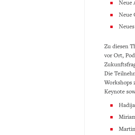
Neue A
Neue G
Neues 
Zu diesen T
vor Ort, Po
Zukunftsfra
Die Teilneh
Workshops zu
Keynote sow
Hadija
Miriam
Marti