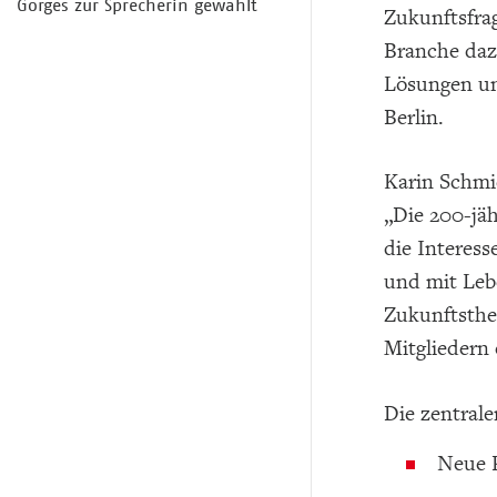
Görges zur Sprecherin gewählt
Zukunftsfrag
Branche daz
Lösungen und
Berlin.
Karin Schmid
„Die 200-jäh
die Interess
und mit Leb
Zukunftsthe
Mitgliedern 
Die zentrale
Neue P