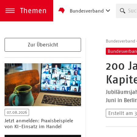
Themen
Such
Bundesverband
zum Inhalt springen
Menü öffnen
Bundesverband
Zur Übersicht
Bundesverba
200 J
Kapit
Jubiläumsjah
Juni in Berl
07.08.2026
Erstellt am 
Jetzt anmelden: Praxisbeispiele
von KI-Einsatz im Handel