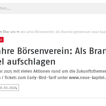
e starten
Über uns
200 Jahre Börsenverein: Als Branche gemeinsam neue Kapi
nd
ahre Börsenverein: Als B
el aufschlagen
r 2025 mit vielen Aktionen rund um die Zukunftsthemen
in / Tickets zum Early-Bird-Tarif unter www.neue-kapitel
30.10.2024