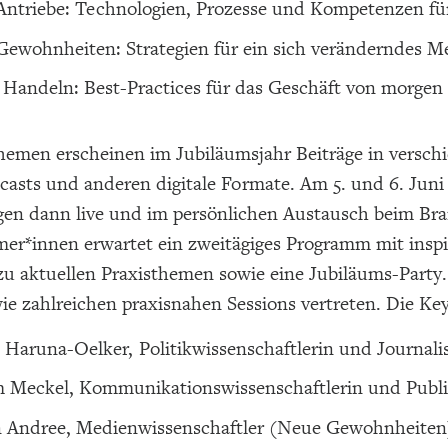
ntriebe: Technologien, Prozesse und Kompetenzen fü
ewohnheiten: Strategien für ein sich veränderndes 
Handeln: Best-Practices für das Geschäft von morgen
hemen erscheinen im Jubiläumsjahr Beiträge in versch
dcasts und anderen digitale Formate. Am 5. und 6. Ju
gen dann live und im persönlichen Austausch beim Bra
mer*innen erwartet ein zweitägiges Programm mit insp
 aktuellen Praxisthemen sowie eine Jubiläums-Party. J
ie zahlreichen praxisnahen Sessions vertreten. Die Ke
 Haruna-Oelker, Politikwissenschaftlerin und Journali
 Meckel, Kommunikationswissenschaftlerin und Publiz
n Andree, Medienwissenschaftler (Neue Gewohnheiten