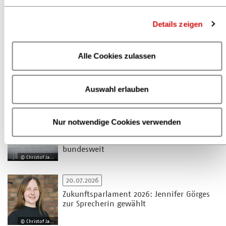
Zur Übersicht
Details zeigen
07.08.2026
Alle Cookies zulassen
Jetzt anmelden: Praxisbeispiele von KI-
Einsatz im Handel
Auswahl erlauben
04.08.2026
Nur notwendige Cookies verwenden
Deutscher Buchpreis 2026: Lesungen und
Gespräche mit den Nominierten
bundesweit
© Christof Jakob
20.07.2026
Zukunftsparlament 2026: Jennifer Görges
zur Sprecherin gewählt
© Christof Jakob