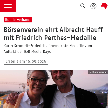
Suche ausk
zum Inhalt springen
Menü öffnen
Bundesverband
Börsenverein ehrt Albrecht Hauff
mit Friedrich Perthes-Medaille
Karin Schmidt-Friderichs überreichte Medaille zum
Auftakt der B2B Media Days
Erstellt am 16.05.2024
© Börsenverein