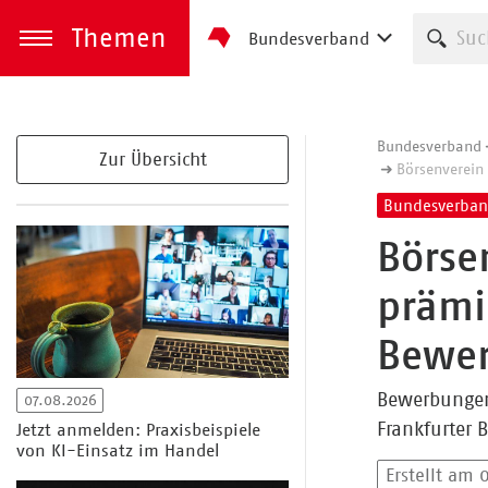
Themen
Such
Bundesverband
zum Inhalt springen
Menü öffnen
Bundesverband
Zur Übersicht
Börsenverein
Bundesverba
Börse
prämi
Bewer
Bewerbungen 
07.08.2026
Frankfurter 
Jetzt anmelden: Praxisbeispiele
von KI-Einsatz im Handel
Erstellt am 