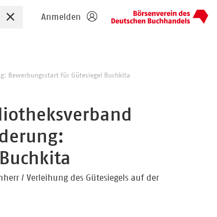
Sucheingabe zurücksetzen
Anmelden
g: Bewerbungsstart für Gütesiegel Buchkita
liotheksverband
rderung:
 Buchkita
err / Verleihung des Gütesiegels auf der