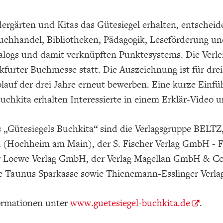
rgärten und Kitas das Gütesiegel erhalten, entscheid
uchhandel, Bibliotheken, Pädagogik, Leseförderung un
talogs und damit verknüpften Punktesystems. Die Verle
kfurter Buchmesse statt. Die Auszeichnung ist für dre
lauf der drei Jahre erneut bewerben. Eine kurze Einfü
uchkita erhalten Interessierte in einem Erklär-Video 
 „Gütesiegels Buchkita“ sind die Verlagsgruppe BELTZ
l (Hochheim am Main), der S. Fischer Verlag GmbH - F
er Loewe Verlag GmbH, der Verlag Magellan GmbH & Co. 
ie Taunus Sparkasse sowie Thienemann-Esslinger Verl
ormationen unter
www.guetesiegel-buchkita.de
.