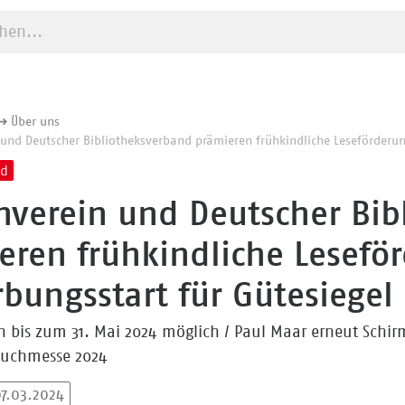
e starten
Über uns
 und Deutscher Bibliotheksverband prämieren frühkindliche Leseförderun
nd
nverein und Deutscher Bib
eren frühkindliche Lesefö
bungsstart für Gütesiegel
bis zum 31. Mai 2024 möglich / Paul Maar erneut Schirmh
Buchmesse 2024
07.03.2024