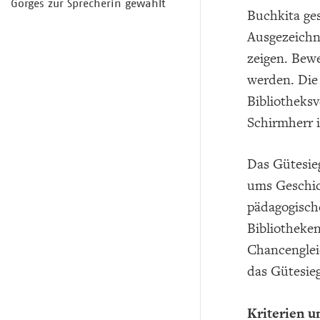
Görges zur Sprecherin gewählt
Buchkita ges
Ausgezeichn
zeigen. Bew
werden. Die
Bibliotheksv
Schirmherr i
Das Gütesieg
ums Geschic
pädagogisch
Bibliotheken
Chancengleic
das Gütesieg
Kriterien u