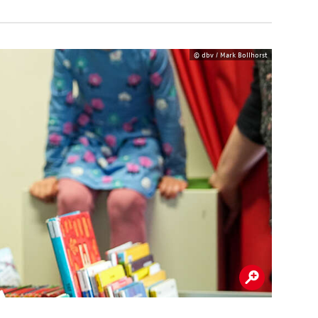
© dbv / Mark Bollhorst