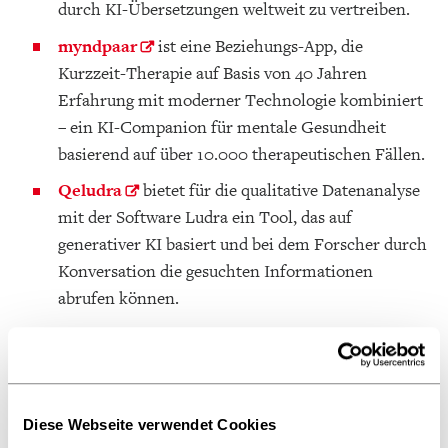
durch KI-Übersetzungen weltweit zu vertreiben.
myndpaar
ist eine Beziehungs-App, die
Kurzzeit-Therapie auf Basis von 40 Jahren
Erfahrung mit moderner Technologie kombiniert
– ein KI-Companion für mentale Gesundheit
basierend auf über 10.000 therapeutischen Fällen.
Qeludra
bietet für die qualitative Datenanalyse
mit der Software Ludra ein Tool, das auf
generativer KI basiert und bei dem Forscher durch
Konversation die gesuchten Informationen
abrufen können.
Tapari
kombiniert klassische Spielteppiche für
Kinder mit interaktiven Hör-Spiel-Abenteuern.
Dadurch werden kognitive Entwicklung, kreative
Ausdrucksfähigkeit, Sprachfertigkeiten und
Diese Webseite verwendet Cookies
Motorik der Kinder angeregt.