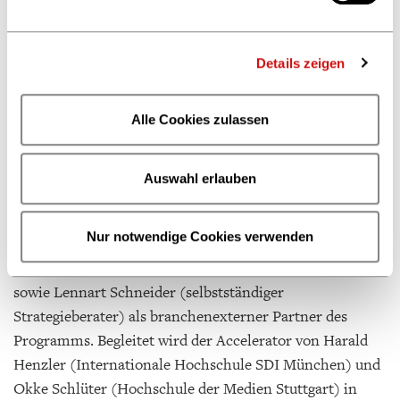
Der Accelerator wird von Unternehmen aus der Buch-
und Medienbranche gefördert, die Mitglieder in die
Details zeigen
CONTENTshift-Jury entsenden. Der diesjährigen Jury
gehören an: Martina Fiddrich und Olaf Carstens
Alle Cookies zulassen
(Cornelsen Verlag), Carla Scheunemann und Jonas
Konrad (Community Editions/Bastei Lübbe), Alexander
Woge (KNK Customer Engagement), Stefanie Penck
Auswahl erlauben
(TeNeues Verlag), Nina Hugendubel und Per Dalheimer
(Buchhandlung Hugendubel), Leif Göritz und Detlef
Nur notwendige Cookies verwenden
Büttner (Lehmanns Media/Buchhandlung Thalia),
Philipp Lindinger (Herder Verlag), Ronald Schild (MVB)
sowie Lennart Schneider (selbstständiger
Strategieberater) als branchenexterner Partner des
Programms. Begleitet wird der Accelerator von Harald
Henzler (Internationale Hochschule SDI München) und
Okke Schlüter (Hochschule der Medien Stuttgart) in