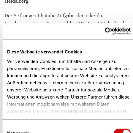
Heidelberg.
Der Stiftungsrat hat die Aufgabe, den oder die
Friedenspreisträger*in zu wählen. Weitere Mitglieder des
Stiftungsrates sind: Klaus Brinkbäumer (Programmchef
MDR, Leipzig), Prof. Dr. Raphael Gross (Präsident
Deutsches Historisches Museum, Berlin), Prof. Dr.
Diese Webseite verwendet Cookies
Moritz Helmstaedter (Direktor Max-Planck-Institut für
Wir verwenden Cookies, um Inhalte und Anzeigen zu
Hirnforschung, Frankfurt am Main), Dr. Nadja Kneissler
personalisieren, Funktionen für soziale Medien anbieten zu
(Vorstandsmitglied des Börsenvereins, Hamburg), Prof.
können und die Zugriffe auf unsere Website zu analysieren.
Dr. Ethel Matala de Mazza (Humboldt-Universität zu
Außerdem geben wir Informationen zu Ihrer Verwendung
Berlin), Dr. Mithu M. Sanyal (Schriftstellerin,
unserer Website an unsere Partner für soziale Medien,
Düsseldorf) und Christiane Schulz-Rother
Werbung und Analysen weiter. Unsere Partner führen diese
(Buchhändlerin, Berlin). Vorsitzende des Stiftungsrates
Informationen möglicherweise mit weiteren Daten
zusammen, die Sie ihnen bereitgestellt haben oder die sie
ist die Mainzer Verlegerin Karin Schmidt-Friderichs, die
im Rahmen Ihrer Nutzung der Dienste gesammelt haben.
seit Oktober 2019 Vorsteherin des Börsenvereins ist und
Weitere Informationen finden Sie in unserer
damit qua Amt den Vorsitz innehat.
Einwilligungsauswahl
Datenschutzerklärung
und im
Impressum
.