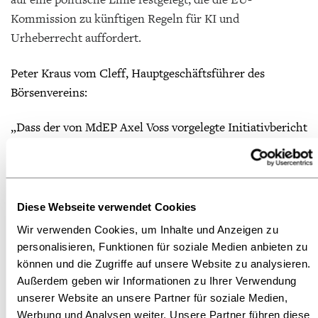
Kommission zu künftigen Regeln für KI und
Urheberrecht auffordert.
Peter Kraus vom Cleff, Hauptgeschäftsführer des
Börsenvereins:
„Dass der von MdEP Axel Voss vorgelegte Initiativbericht
‚Urheberrecht und generative KI‘
heute im Europäischen
Parlament mit einer überwältigenden Mehrheit
angenommen wurde, ist eine gute Nachricht. Das
Parlament setzt damit ein starkes Signal, dass
Diese Webseite verwendet Cookies
technologische Innovation und der effektive Schutz
Wir verwenden Cookies, um Inhalte und Anzeigen zu
europäischen geistigen Eigentums kein Widerspruch
personalisieren, Funktionen für soziale Medien anbieten zu
sind, sondern Hand in Hand gehen müssen.
können und die Zugriffe auf unsere Website zu analysieren.
Außerdem geben wir Informationen zu Ihrer Verwendung
An die Europäische Kommission ist das ein deutlicher
unserer Website an unsere Partner für soziale Medien,
Auftrag, bestehende Lücken im KI-Gesetz zu schließen.
Werbung und Analysen weiter. Unsere Partner führen diese